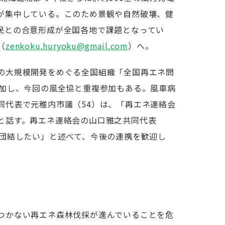
が集中している。このため景観や自然破壊、健
民との合意形成が全国各地で課題となってい
（
zenkoku.huryoku@gmail.com
）へ。
の大規模開発をめぐる全国組織「全国再エネ問
参加し、今回の風全協と重複参加もある。風車病
同代表で元稚内市議（54）は、「再エネ連絡会
と話す。再エネ連絡会の山口雅之共同代表
同団結したい」と述べて、今後の連携を歓迎し
つかない再エネ森林伐採が進んでいることを危