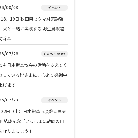
26/08/03
イベント
月18、19日 秋田県でクマ対策勉強
 犬と一緒に実践する 野生鳥獣被
防除🐶
26/07/26
くまもりNews
つも日本熊森協会の活動を支えてく
さっている皆さまに、心より感謝申
上げます
26/07/23
イベント
月22日（土）日本熊森協会静岡県支
 再結成記念「いっしょに静岡の自
を守りましょう！」