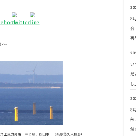
20
8
会
害
り～
20
い
だ
し
20
8
部
然
電 ＝２月、秋田市 （萩原悠久人撮影）