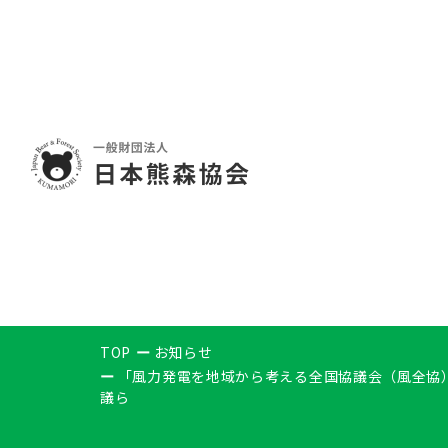
TOP
お知らせ
「風力発電を地域から考える全国協議会（風全協
議ら