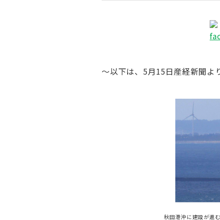
～以下は、5月15日産経新聞よ
秋田港沖に建設が進む洋上風力発