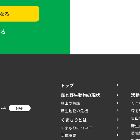
なる
する
トップ
森と野生動物の現状
活動
奥山の荒廃
くま
-4
MAP
野生動物の危機
森を
奥山
くまもりとは
野生
くまもりについて
環境
団体概要