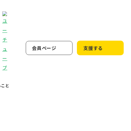
会員ページ
支援する
ること