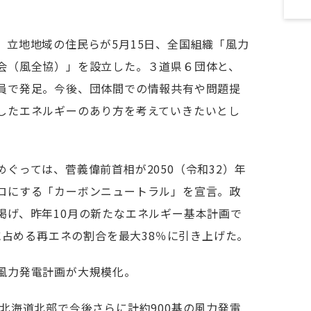
、立地地域の住民らが5月15日、全国組織「風力
会（風全協）」を設立した。３道県６団体と、
員で発足。今後、団体間での情報共有や問題提
したエネルギーのあり方を考えていきたいとし
めぐっては、
菅義偉
前首相が2050（令和32）年
ロにする「カーボンニュートラル」を宣言。政
掲げ、昨年10月の新たなエネルギー基本計画で
成に占める再エネの割合を最大38％に引き上げた。
風力発電計画が大規模化。
北海道北部で今後さらに計約900基の風力発電