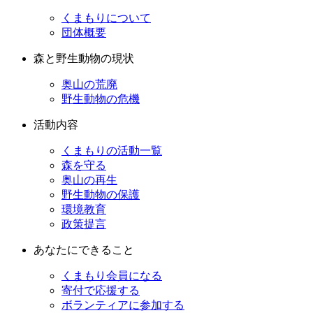
くまもりについて
団体概要
森と野生動物の現状
奥山の荒廃
野生動物の危機
活動内容
くまもりの活動一覧
森を守る
奥山の再生
野生動物の保護
環境教育
政策提言
あなたにできること
くまもり会員になる
寄付で応援する
ボランティアに参加する