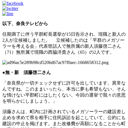
以下、奈良テレビから
任期満了に伴う平群町長選挙が15日告示され、現職と新人の
2人が立候補しました。 立候補したのは「平群のメガソー
ラーを考える会」代表世話人で無所属の新人須藤啓二さん
（71）無所属で現職の西脇洋貴さん（65）の2人です。
●無・新 須藤啓二さん
「奈良県が一切チェックせずに許可を出しています。異常な
んですね。このままいったら、本当に夢も希望もない、そん
な情けない平郡町にはしたくない。今回の選挙で我々の意思
を明らかにしましょう。」
須藤さんは、町内に計画されているメガソーラーの建設差し
止めを求めて県を相手に住民訴訟を起こしていて、公約にも
建設の中止を掲げます。また改修費が高額になることから町