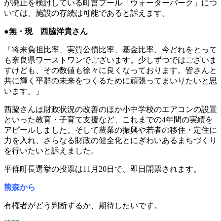
が廃止を検討している町営プール「ウォーターパーク」につ
いては、施設の存続は可能であると訴えます。
●無・現 西脇洋貴さん
「将来負担比率、実質公債比率、基金比率、今どれをとって
も奈良県ワーストワンでございます。少しずつではございま
すけども、その数値も徐々に良くなっております。皆さんと
共に輝く平群の未来をつくるために頑張ってまいりたいと思
います。」
西脇さんは財政状況の改善のほか小中学校のエアコンの設置
といった教育・子育て支援など、これまでの4年間の実績を
アピールしました。そして農業の振興や若者の移住・定住に
力を入れ、さらなる財政の健全化とにぎわいあるまちづくり
を行いたいと訴えました。
平群町長選挙の投票は11月20日で、即日開票されます。
熊森から
有権者がどう判断するか、期待したいです。