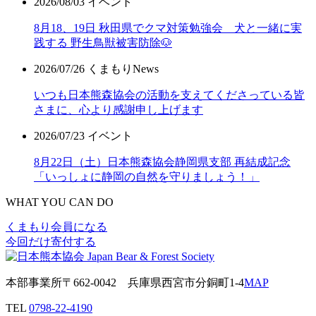
2026/08/03
イベント
8月18、19日 秋田県でクマ対策勉強会 犬と一緒に実
践する 野生鳥獣被害防除🐶
2026/07/26
くまもりNews
いつも日本熊森協会の活動を支えてくださっている皆
さまに、心より感謝申し上げます
2026/07/23
イベント
8月22日（土）日本熊森協会静岡県支部 再結成記念
「いっしょに静岡の自然を守りましょう！」
WHAT YOU CAN DO
くまもり会員になる
今回だけ寄付する
本部事業所
〒662-0042
兵庫県西宮市分銅町1-4
MAP
TEL
0798-22-4190