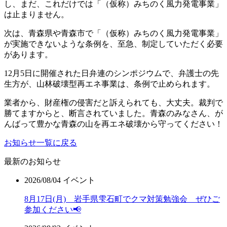
し、まだ、これだけでは
「（仮称）みちのく風力発電事業」
は止まりません。
次は、青森県や青森市で
「（仮称）みちのく風力発電事業」
が実施できないような
条例を、至急、制定していただく必要
があります。
12月5日に開催された日弁連のシンポジウムで、弁護士の先
生方が、山林破壊型再エネ事業は、条例で止められます。
業者から、財産権の侵害だと訴えられても、大丈夫。裁判で
勝てますからと、断言されていました。青森のみなさん、が
んばって豊かな青森の山を再エネ破壊から守ってください！
お知らせ一覧に戻る
最新のお知らせ
2026/08/04
イベント
8月17日(月) 岩手県雫石町でクマ対策勉強会 ぜひご
参加ください📢