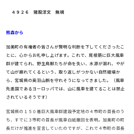
４９２６ 猪股洋文 無現
熊森から
加美町の有権者の皆さんが賢明な判断を下してくださったこ
とに、心からお礼申し上げます。これで、尾根筋に巨大風車
群が建てられ、野生鳥獣たちが命を失い、水源が涸れ、やが
て山が崩れてくるという、取り返しがつかない自然破壊か
ら、宮城県の奥羽山脈を守れそうになってきました。（風車
先進国であるヨーロッパでは、山に風車を建てることは禁止
されているそうです）
宮城県の１５０基巨大風車群建設予定地の４市町の首長のう
ち、すでに３市町の首長が風車白紙撤回を表明。加美町の町
長だけが推進を宣言していたのですが、これで４市町の首長