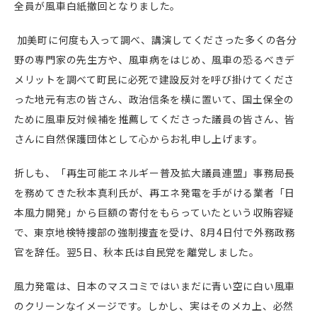
全員が風車白紙撤回となりました。
加美町に何度も入って調べ、講演してくださった多くの各分
野の専門家の先生方や、風車病をはじめ、風車の恐るべきデ
メリットを調べて町民に必死で建設反対を呼び掛けてくださ
った地元有志の皆さん、政治信条を横に置いて、国土保全の
ために風車反対候補を推薦してくださった議員の皆さん、皆
さんに自然保護団体として心からお礼申し上げます。
折しも、「再生可能エネルギー普及拡大議員連盟」事務局長
を務めてきた秋本真利氏が、再エネ発電を手がける業者「日
本風力開発」から巨額の寄付をもらっていたという収賄容疑
で、東京地検特捜部の強制捜査を受け、8月4日付で外務政務
官を辞任。翌5日、秋本氏は自民党を離党しました。
風力発電は、日本のマスコミではいまだに青い空に白い風車
のクリーンなイメージです。しかし、実はそのメカ上、必然