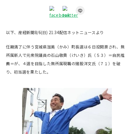
以下、産経新聞
8/6(日) 21:34
配信ネットニュースより
任期満了に伴う宮城県加美（かみ）町長選は６日投開票され、無
所属新人で元衆院議員の石山敬貴（けいき）氏（５３）＝自民推
薦＝が、４選を目指した無所属現職の猪股洋文氏（７１）を破
り、初当選を果たした。