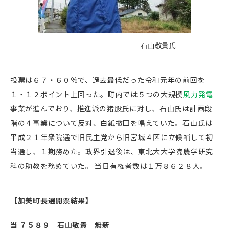
石山敬貴氏
投票は６７・６０％で、過去最低だった令和元年の前回を
１・１２ポイント上回った。町内では５つの大規模
風力発電
事業が進んでおり、推進派の猪股氏に対し、石山氏は計画段
階の４事業について反対、白紙撤回を唱えていた。石山氏は
平成２１年衆院選で旧民主党から旧宮城４区に立候補して初
当選し、１期務めた。政界引退後は、東北大大学院農学研究
科の助教を務めていた。 当日有権者数は１万８６２８人。
【加美町長選開票結果】
当 ７５８９ 石山敬貴 無新