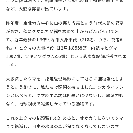
ように数は減らず、錯誤捕獲される他の野生動物が続出する
など、大変な弊害が出ています。
昨年度、東北地方中心に山の実り皆無という前代未聞の異変
がおき、秋にクマたちが餌を求めて山からどんどん出て来
て、近年最多の1.3倍となる人身事故（218名、うち、死者6
名。）とクマの大量捕殺（12月末8558頭：内訳はヒグマ
1002頭、ツキノワグマ7556頭）という悲惨な記録が残されま
した。
大激減したクマを、指定管理鳥獣にしてさらに捕殺強化しよ
うという動きに、私たちは疑問を持ちました。シカやイノシ
シと比べると、クマの生息数は桁違いに少ないし、繁殖力も
弱く、地球規模で絶滅しかけている動物です。
これ以上クマの捕殺強化を進めると、オオカミに次いでクマ
まで絶滅し、日本の水源の森が保てなくなってしまいます。