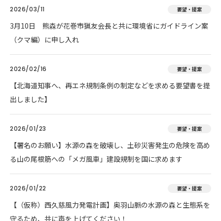
2026/03/11
要望・提案
3月10日 熊森が花巻市猟友会長と共に環境省にガイドライン案
（クマ編）に申し入れ
2026/02/16
要望・提案
【北海道知事へ、再エネ規制条例の制定などを求める要望書を提
出しました】
2026/01/23
要望・提案
【署名のお願い】水源の森を破壊し、土砂災害発生の危険を高め
る山の尾根筋への「メガ風車」建設規制を国に求めます
2026/01/22
要望・提案
【（仮称）西久慈風力発電計画】奥羽山脈の水源の森と生態系を
守るため、共に声を上げてください！