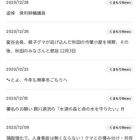
2023/12/28
くまもりNews
追悼 保利耕輔議員
2023/12/25
くまもりNews
室谷会長、親子グマが逃げ込んだ秋田の作業小屋を視察、その
後、秋田のみなさんと懇談 12月3日
2023/12/22
くまもりNews
🐾とよ、今年も無事冬ごもりへ
2023/12/15
くまもりNews
署名のお願い 錦川源流の「水源の森と命の水を守りたい」❗❗
2023/12/09
くまもりNews
捕殺強化で、人身事故は無くならない！クマとの棲み分け・共存