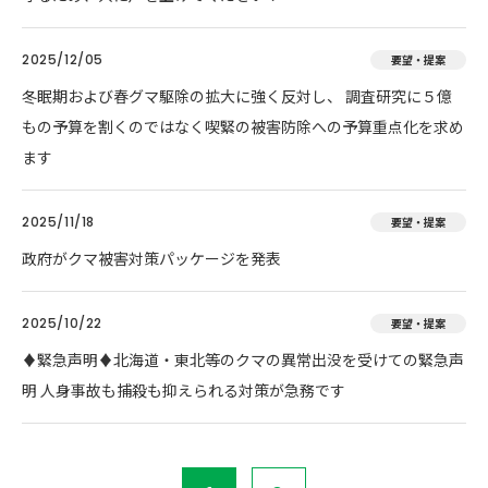
2025/12/05
要望・提案
冬眠期および春グマ駆除の拡大に強く反対し、 調査研究に５億
もの予算を割くのではなく喫緊の被害防除への予算重点化を求め
ます
2025/11/18
要望・提案
政府がクマ被害対策パッケージを発表
2025/10/22
要望・提案
♦️緊急声明♦️北海道・東北等のクマの異常出没を受けての緊急声
明 人身事故も捕殺も抑えられる対策が急務です