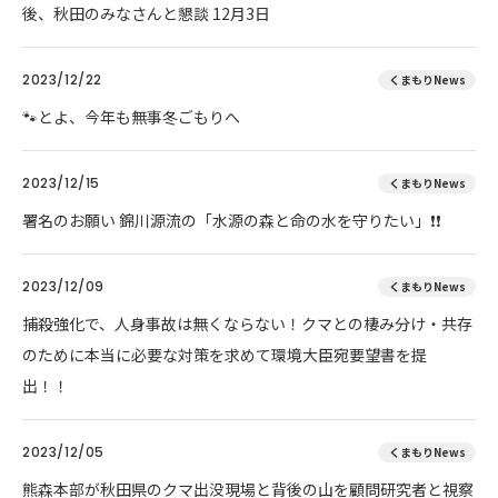
後、秋田のみなさんと懇談 12月3日
2023/12/22
くまもりNews
🐾とよ、今年も無事冬ごもりへ
2023/12/15
くまもりNews
署名のお願い 錦川源流の「水源の森と命の水を守りたい」❗❗
2023/12/09
くまもりNews
捕殺強化で、人身事故は無くならない！クマとの棲み分け・共存
のために本当に必要な対策を求めて環境大臣宛要望書を提
出！！
2023/12/05
くまもりNews
熊森本部が秋田県のクマ出没現場と背後の山を顧問研究者と視察