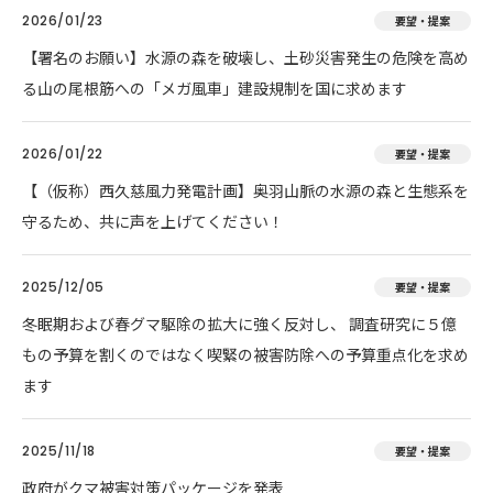
2026/01/23
要望・提案
【署名のお願い】水源の森を破壊し、土砂災害発生の危険を高め
る山の尾根筋への「メガ風車」建設規制を国に求めます
2026/01/22
要望・提案
【（仮称）西久慈風力発電計画】奥羽山脈の水源の森と生態系を
守るため、共に声を上げてください！
2025/12/05
要望・提案
冬眠期および春グマ駆除の拡大に強く反対し、 調査研究に５億
もの予算を割くのではなく喫緊の被害防除への予算重点化を求め
ます
2025/11/18
要望・提案
政府がクマ被害対策パッケージを発表