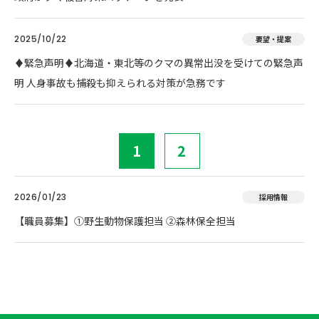
2025/10/22
要望・提案
♦️緊急声明♦️北海道・東北等のクマの異常出没を受けての緊急声
明 人身事故も捕殺も抑えられる対策が急務です
1
2
2026/01/23
採用情報
【職員募集】①野生動物保護担当 ②森林保全担当