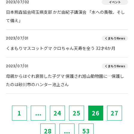
2023/07/02
イベント
日本熊森協会埼玉県支部 かだ由紀子講演会 「水への畏敬、そし
て備え」
2023/07/01
くまもりNews
くまもりマスコットグマ クロちゃん天寿を全う 32才4か月
2023/07/01
くまもりNews
母親からはぐれ衰弱した子グマ 保護され旭山動物園に…保護し
たのは砂川市のハンター池上さん
1
...
24
25
26
27
28
...
53