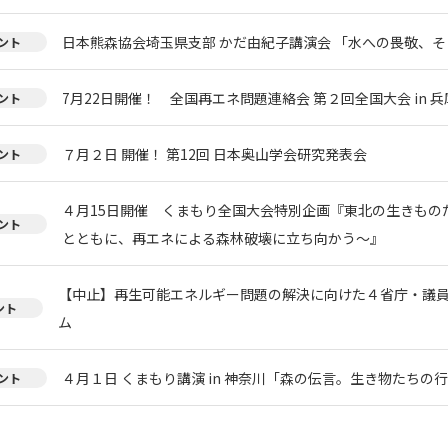
日本熊森協会埼玉県支部 かだ由紀子講演会 「水への畏敬、
ント
7月22日開催！ 全国再エネ問題連絡会 第２回全国大会 in 兵
ント
７月２日 開催！ 第12回 日本奥山学会研究発表会
ント
４月15日開催 くまもり全国大会特別企画『東北の生きもの
ント
とともに、再エネによる森林破壊に立ち向かう〜』
【中止】再生可能エネルギー問題の解決に向けた４省庁・議
ント
ム
４月１日 くまもり講演 in 神奈川「森の伝言。生き物たちの
ント