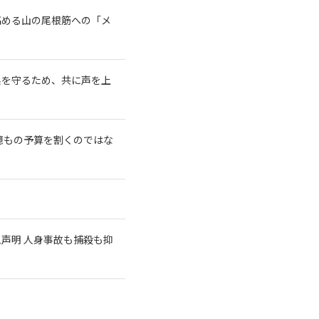
高める山の尾根筋への「メ
系を守るため、共に声を上
億もの予算を割くのではな
急声明 人身事故も捕殺も抑