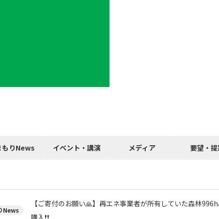
まもりNews
イベント・講演
メディア
要望・提
【ご寄付のお願い🙏】再エネ事業者が所有していた森林996h
News
購入❗❗