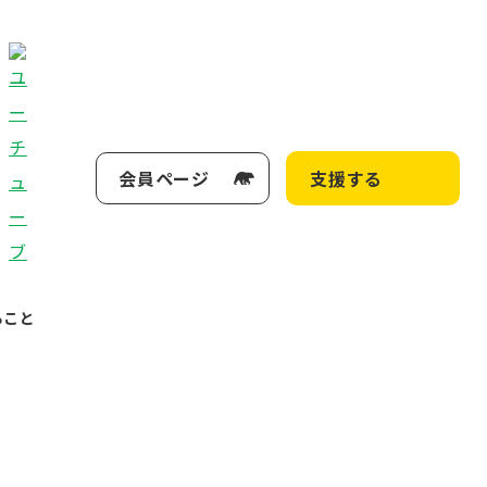
会員ページ
支援する
ること