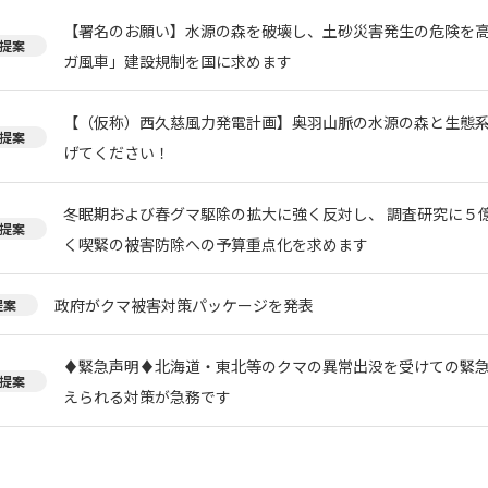
【署名のお願い】水源の森を破壊し、土砂災害発生の危険を
提案
ガ風車」建設規制を国に求めます
【（仮称）西久慈風力発電計画】奥羽山脈の水源の森と生態
提案
げてください！
冬眠期および春グマ駆除の拡大に強く反対し、 調査研究に５
提案
く喫緊の被害防除への予算重点化を求めます
政府がクマ被害対策パッケージを発表
提案
♦️緊急声明♦️北海道・東北等のクマの異常出没を受けての緊
提案
えられる対策が急務です