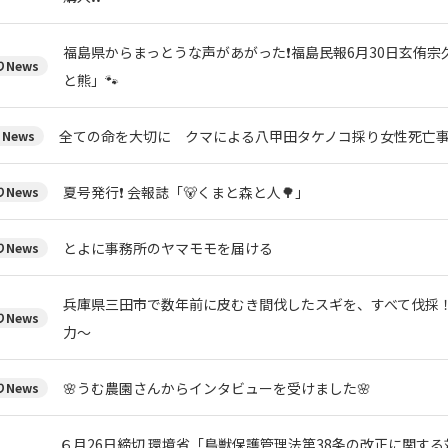
福島県からまっとうな声があがった❗福島民報6月30日玄侑
News
と熊」🐾
全ての命を大切に クマによる八甲田タケノコ採り女性死亡
News
夏号発行❗️ 会報誌「🐻くまと森と人🌳」
News
とよに事務所のヤマモモを届ける
News
兵庫県三田市で数年前に皮むき間伐したスギを、すべて伐採
News
力～
🌸うむ農園さんからインタビューを受けました🌸
News
６月26日締切 環境省「鳥獣保護管理法第38条の改正に関す