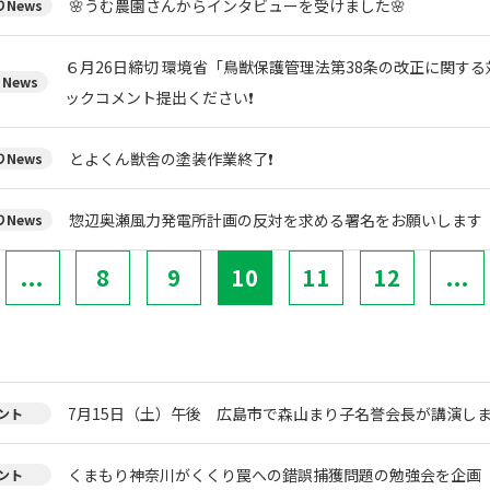
🌸うむ農園さんからインタビューを受けました🌸
News
６月26日締切 環境省「鳥獣保護管理法第38条の改正に関す
News
ックコメント提出ください❗
とよくん獣舎の塗装作業終了❗
News
惣辺奥瀬風力発電所計画の反対を求める署名をお願いします
News
...
8
9
10
11
12
...
7月15日（土）午後 広島市で森山まり子名誉会長が講演し
ント
くまもり神奈川がくくり罠への錯誤捕獲問題の勉強会を企画
ント