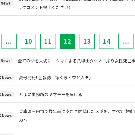
News
ックコメント提出ください❗
...
10
11
12
13
14
...
全ての命を大切に クマによる八甲田タケノコ採り女性死亡
News
夏号発行❗️ 会報誌「🐻くまと森と人🌳」
News
とよに事務所のヤマモモを届ける
News
兵庫県三田市で数年前に皮むき間伐したスギを、すべて伐採
News
力～