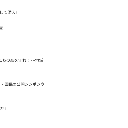
そして備え」
庫
たちの森を守れ！ 〜地域
員・国民の公開シンポジウ
行方」