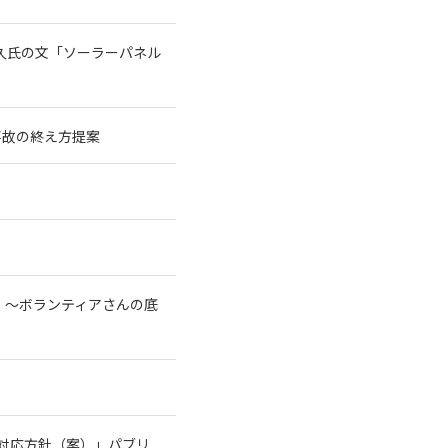
宗久氏の文「ソーラーパネル
事故の終え方提案
！～ボランティアさんの底
る対応方針（案）」パブリ