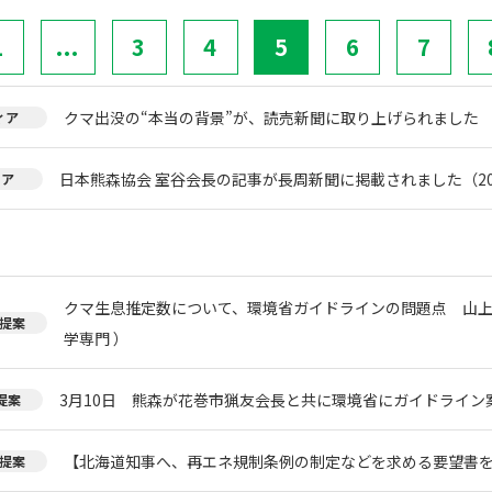
1
...
3
4
5
6
7
クマ出没の“本当の背景”が、読売新聞に取り上げられました
ィア
日本熊森協会 室谷会長の記事が長周新聞に掲載されました（20
ィア
クマ生息推定数について、環境省ガイドラインの問題点 山上
提案
学専門 ）
3月10日 熊森が花巻市猟友会長と共に環境省にガイドライン
提案
【北海道知事へ、再エネ規制条例の制定などを求める要望書
提案