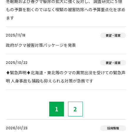
冬眠期および春グマ駆除の拡大に強く反対し、 調査研究に５億
もの予算を割くのではなく喫緊の被害防除への予算重点化を求め
ます
2025/11/18
要望・提案
政府がクマ被害対策パッケージを発表
2025/10/22
要望・提案
♦️緊急声明♦️北海道・東北等のクマの異常出没を受けての緊急声
明 人身事故も捕殺も抑えられる対策が急務です
1
2
2026/01/23
採用情報