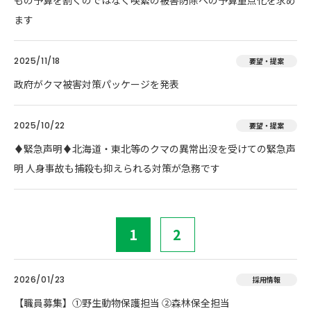
もの予算を割くのではなく喫緊の被害防除への予算重点化を求め
ます
2025/11/18
要望・提案
政府がクマ被害対策パッケージを発表
2025/10/22
要望・提案
♦️緊急声明♦️北海道・東北等のクマの異常出没を受けての緊急声
明 人身事故も捕殺も抑えられる対策が急務です
1
2
2026/01/23
採用情報
【職員募集】①野生動物保護担当 ②森林保全担当