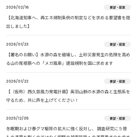
2026/02/16
要望・提案
【北海道知事へ、再エネ規制条例の制定などを求める要望書を提
出しました】
2026/01/23
要望・提案
【署名のお願い】水源の森を破壊し、土砂災害発生の危険を高め
る山の尾根筋への「メガ風車」建設規制を国に求めます
2026/01/22
要望・提案
【（仮称）西久慈風力発電計画】奥羽山脈の水源の森と生態系を
守るため、共に声を上げてください！
2025/12/05
要望・提案
冬眠期および春グマ駆除の拡大に強く反対し、 調査研究に５億