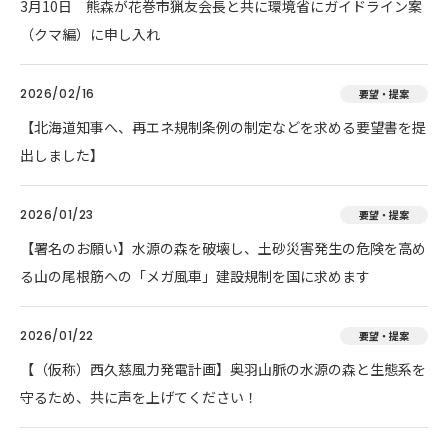
3月10日 熊森が花巻市猟友会長と共に環境省にガイドライン案
（クマ編）に申し入れ
2026/02/16
要望・提案
【北海道知事へ、再エネ規制条例の制定などを求める要望書を提
出しました】
2026/01/23
要望・提案
【署名のお願い】水源の森を破壊し、土砂災害発生の危険を高め
る山の尾根筋への「メガ風車」建設規制を国に求めます
2026/01/22
要望・提案
【（仮称）西久慈風力発電計画】奥羽山脈の水源の森と生態系を
守るため、共に声を上げてください！