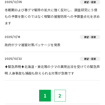
2025/12/05
要望・提案
冬眠期および春グマ駆除の拡大に強く反対し、 調査研究に５億
もの予算を割くのではなく喫緊の被害防除への予算重点化を求め
ます
2025/11/18
要望・提案
政府がクマ被害対策パッケージを発表
2025/10/22
要望・提案
♦️緊急声明♦️北海道・東北等のクマの異常出没を受けての緊急声
明 人身事故も捕殺も抑えられる対策が急務です
1
2