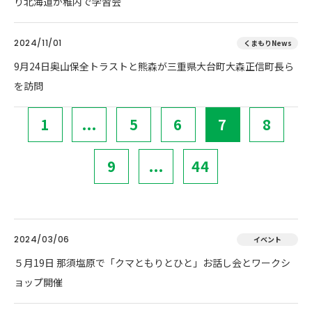
り北海道が稚内で学習会
2024/11/01
くまもりNews
9月24日奥山保全トラストと熊森が三重県大台町大森正信町長ら
を訪問
1
...
5
6
7
8
9
...
44
2024/03/06
イベント
５月19日 那須塩原で「クマともりとひと」お話し会とワークシ
ョップ開催