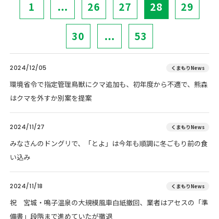
1
...
26
27
28
29
30
...
53
2024/12/05
くまもりNews
環境省令で指定管理鳥獣にクマ追加も、初年度から不適で、熊森
はクマを外すか別案を提案
2024/11/27
くまもりNews
みなさんのドングリで、「とよ」は今年も順調に冬ごもり前の食
い込み
2024/11/18
くまもりNews
祝 宮城・鳴子温泉の大規模風車白紙撤回、業者はアセスの「準
備書」段階まで進めていたが撤退