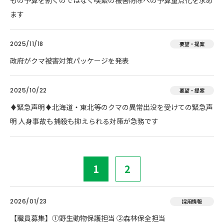
もの予算を割くのではなく喫緊の被害防除への予算重点化を求め
ます
2025/11/18
要望・提案
政府がクマ被害対策パッケージを発表
2025/10/22
要望・提案
♦️緊急声明♦️北海道・東北等のクマの異常出没を受けての緊急声
明 人身事故も捕殺も抑えられる対策が急務です
1
2
2026/01/23
採用情報
【職員募集】①野生動物保護担当 ②森林保全担当