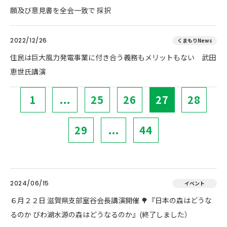
願及び意見書を全会一致で 採択
2022/12/26
くまもりNews
住民は巨大風力発電事業に付き合う義務もメリットもない 武田
恵世氏講演
1
...
25
26
27
28
29
...
44
2024/06/15
イベント
６月２２日 滋賀県支部室谷会長講演開催 🌳『日本の森はどうな
るのか びわ湖水源の森はどうなるのか』(終了しました）