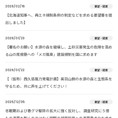
2026/02/16
要望・提案
【北海道知事へ、再エネ規制条例の制定などを求める要望書を提
出しました】
2026/01/23
要望・提案
【署名のお願い】水源の森を破壊し、土砂災害発生の危険を高め
る山の尾根筋への「メガ風車」建設規制を国に求めます
2026/01/22
要望・提案
【（仮称）西久慈風力発電計画】奥羽山脈の水源の森と生態系を
守るため、共に声を上げてください！
2025/12/05
要望・提案
冬眠期および春グマ駆除の拡大に強く反対し、 調査研究に５億