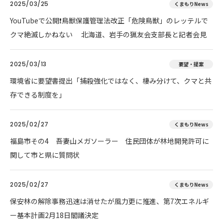
2025/03/25
くまもりNews
YouTubeで公開❗鳥獣保護管理法改正「危険鳥獣」のレッテルで
クマ絶滅しかねない 北海道、岩手の猟友会支部長と記者会見
2025/03/13
要望・提案
環境省に要望書提出「捕殺強化ではなく、棲み分けて、クマと共
存できる制度を」
2025/02/27
くまもりNews
福島市その4 吾妻山メガソーラー 住民団体が林地開発許可に
関して市と県に質問状
2025/02/27
くまもりNews
保安林の解除事務迅速は消せたが風力更に推進、第7次エネルギ
ー基本計画2月18日閣議決定