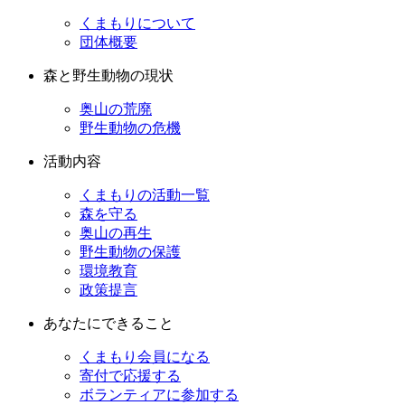
くまもりについて
団体概要
森と野生動物の現状
奥山の荒廃
野生動物の危機
活動内容
くまもりの活動一覧
森を守る
奥山の再生
野生動物の保護
環境教育
政策提言
あなたにできること
くまもり会員になる
寄付で応援する
ボランティアに参加する