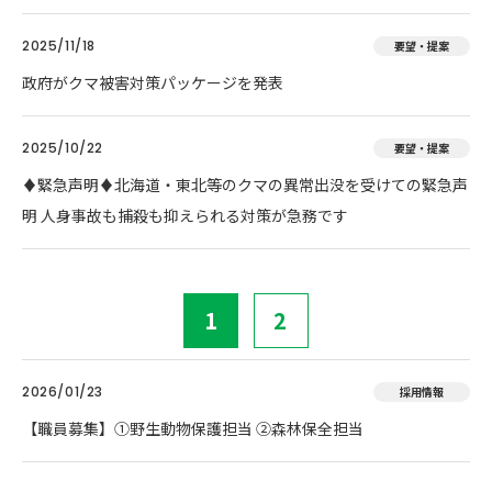
2025/11/18
要望・提案
政府がクマ被害対策パッケージを発表
2025/10/22
要望・提案
♦️緊急声明♦️北海道・東北等のクマの異常出没を受けての緊急声
明 人身事故も捕殺も抑えられる対策が急務です
1
2
2026/01/23
採用情報
【職員募集】①野生動物保護担当 ②森林保全担当