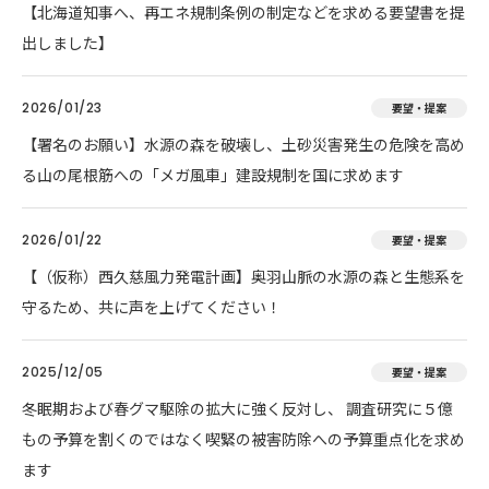
【北海道知事へ、再エネ規制条例の制定などを求める要望書を提
出しました】
2026/01/23
要望・提案
【署名のお願い】水源の森を破壊し、土砂災害発生の危険を高め
る山の尾根筋への「メガ風車」建設規制を国に求めます
2026/01/22
要望・提案
【（仮称）西久慈風力発電計画】奥羽山脈の水源の森と生態系を
守るため、共に声を上げてください！
2025/12/05
要望・提案
冬眠期および春グマ駆除の拡大に強く反対し、 調査研究に５億
もの予算を割くのではなく喫緊の被害防除への予算重点化を求め
ます