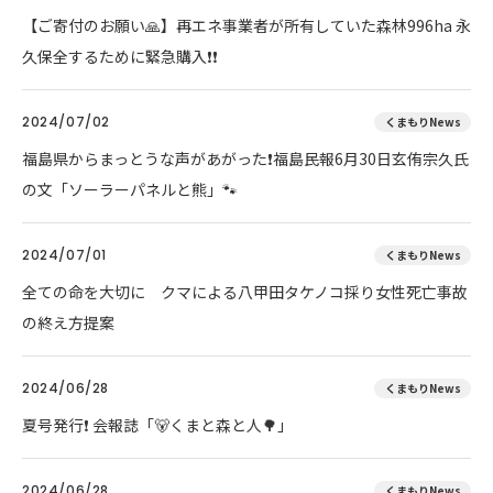
【ご寄付のお願い🙏】再エネ事業者が所有していた森林996ha 永
久保全するために緊急購入❗❗
2024/07/02
くまもりNews
福島県からまっとうな声があがった❗福島民報6月30日玄侑宗久氏
の文「ソーラーパネルと熊」🐾
2024/07/01
くまもりNews
全ての命を大切に クマによる八甲田タケノコ採り女性死亡事故
の終え方提案
2024/06/28
くまもりNews
夏号発行❗️ 会報誌「🐻くまと森と人🌳」
2024/06/28
くまもりNews