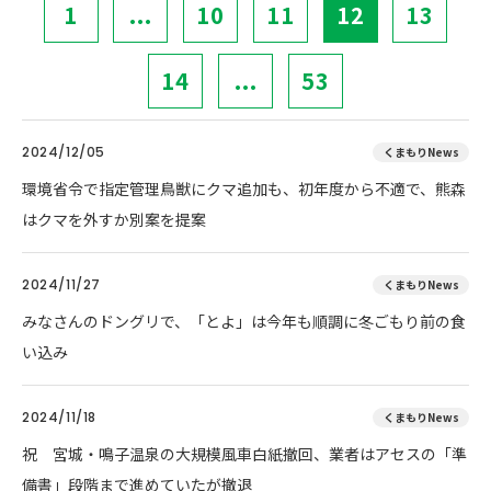
1
...
10
11
12
13
14
...
53
2024/12/05
くまもりNews
環境省令で指定管理鳥獣にクマ追加も、初年度から不適で、熊森
はクマを外すか別案を提案
2024/11/27
くまもりNews
みなさんのドングリで、「とよ」は今年も順調に冬ごもり前の食
い込み
2024/11/18
くまもりNews
祝 宮城・鳴子温泉の大規模風車白紙撤回、業者はアセスの「準
備書」段階まで進めていたが撤退