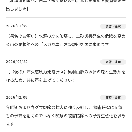
【北海道知事へ、再エネ規制条例の制定などを求める要望書を提
出しました】
2026/01/23
要望・提案
【署名のお願い】水源の森を破壊し、土砂災害発生の危険を高め
る山の尾根筋への「メガ風車」建設規制を国に求めます
2026/01/22
要望・提案
【（仮称）西久慈風力発電計画】奥羽山脈の水源の森と生態系を
守るため、共に声を上げてください！
2025/12/05
要望・提案
冬眠期および春グマ駆除の拡大に強く反対し、 調査研究に５億
もの予算を割くのではなく喫緊の被害防除への予算重点化を求め
ます