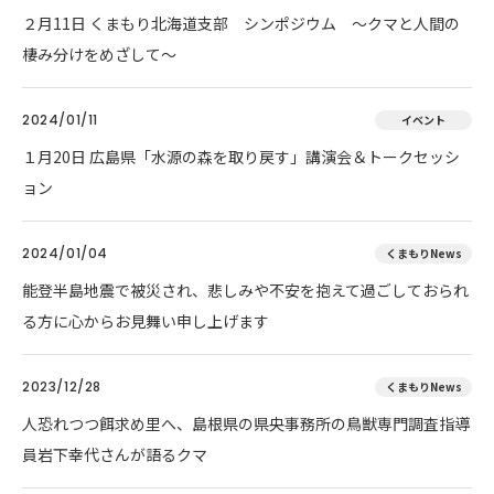
２月11日 くまもり北海道支部 シンポジウム ～クマと人間の
棲み分けをめざして～
2024/01/11
イベント
１月20日 広島県「水源の森を取り戻す」講演会＆トークセッシ
ョン
2024/01/04
くまもりNews
能登半島地震で被災され、悲しみや不安を抱えて過ごしておられ
る方に心からお見舞い申し上げます
2023/12/28
くまもりNews
人恐れつつ餌求め里へ、島根県の県央事務所の鳥獣専門調査指導
員岩下幸代さんが語るクマ