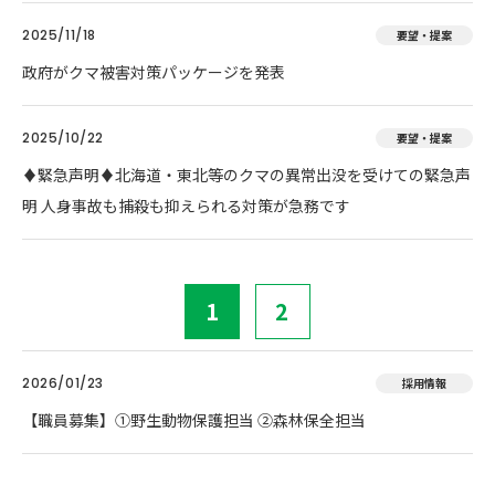
2025/11/18
要望・提案
政府がクマ被害対策パッケージを発表
2025/10/22
要望・提案
♦️緊急声明♦️北海道・東北等のクマの異常出没を受けての緊急声
明 人身事故も捕殺も抑えられる対策が急務です
1
2
2026/01/23
採用情報
【職員募集】①野生動物保護担当 ②森林保全担当