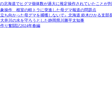
主導の北海道でヒグマ個体数が過大に推定操作されていたことが判
印象操作 根室の軽トラに突進した母グマ報道の問題点
立ち向かった母グマを捕獲しないで』北海道 鈴木ひかる支部長
と大井川の水を守ろうとした静岡県川勝平太知事
り奮闘記2024年春編