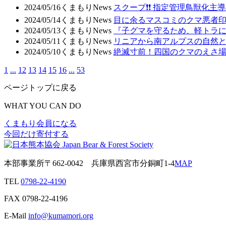
2024/05/16
くまもりNews
スクープ❗❗ 指定管理鳥獣化
2024/05/14
くまもりNews
目に余るマスコミのクマ悪者
2024/05/13
くまもりNews
『子グマを守るため、軽トラに
2024/05/11
くまもりNews
リニアから南アルプスの自然
2024/05/10
くまもりNews
絶滅寸前！四国のクマのえさ場作
1
...
12
13
14
15
16
...
53
ページトップに戻る
WHAT YOU CAN DO
くまもり会員になる
今回だけ寄付する
本部事業所
〒662-0042
兵庫県西宮市分銅町1-4
MAP
TEL
0798-22-4190
FAX
0798-22-4196
E-Mail
info@kumamori.org