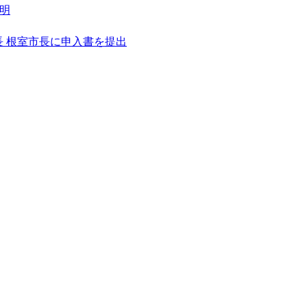
明
 根室市長に申入書を提出