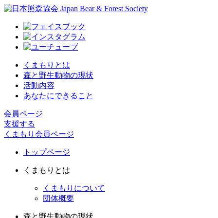
くまもりとは
森と野生動物の現状
活動内容
あなたにできること
会員ページ
支援する
くまもり会員ページ
トップページ
くまもりとは
くまもりについて
団体概要
森と野生動物の現状