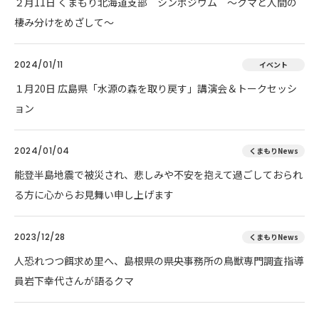
２月11日 くまもり北海道支部 シンポジウム ～クマと人間の
棲み分けをめざして～
2024/01/11
イベント
１月20日 広島県「水源の森を取り戻す」講演会＆トークセッシ
ョン
2024/01/04
くまもりNews
能登半島地震で被災され、悲しみや不安を抱えて過ごしておられ
る方に心からお見舞い申し上げます
2023/12/28
くまもりNews
人恐れつつ餌求め里へ、島根県の県央事務所の鳥獣専門調査指導
員岩下幸代さんが語るクマ