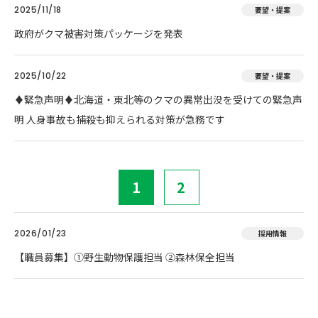
2025/11/18
要望・提案
政府がクマ被害対策パッケージを発表
2025/10/22
要望・提案
♦️緊急声明♦️北海道・東北等のクマの異常出没を受けての緊急声
明 人身事故も捕殺も抑えられる対策が急務です
1
2
2026/01/23
採用情報
【職員募集】①野生動物保護担当 ②森林保全担当