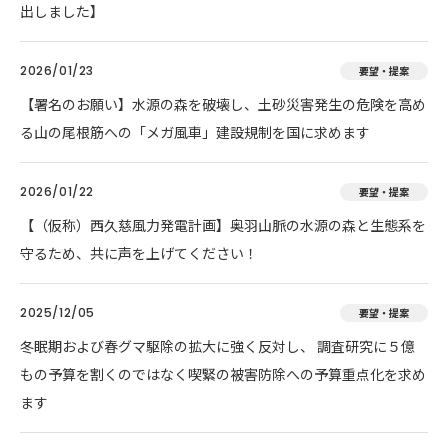
出しました】
2026/01/23
要望・提案
【署名のお願い】水源の森を破壊し、土砂災害発生の危険を高め
る山の尾根筋への「メガ風車」建設規制を国に求めます
2026/01/22
要望・提案
【（仮称）西久慈風力発電計画】奥羽山脈の水源の森と生態系を
守るため、共に声を上げてください！
2025/12/05
要望・提案
冬眠期および春グマ駆除の拡大に強く反対し、 調査研究に５億
もの予算を割くのではなく喫緊の被害防除への予算重点化を求め
ます