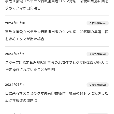
事故０捕殺０ベテラン行政担当者のクマ対応 ②夜の集落に餌を
求めてクマが出た場合
2024/05/20
くまもりNews
事故０捕殺０ベテラン行政担当者のクマ対応 ①昼間の集落に餌
を求めてクマが出た場合
2024/05/16
くまもりNews
スクープ❗❗ 指定管理鳥獣化主導の北海道でヒグマ個体数が過大に
推定操作されていたことが判明
2024/05/14
くまもりNews
目に余るマスコミのクマ悪者印象操作 根室の軽トラに突進した
母グマ報道の問題点