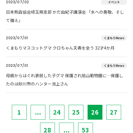
2023/07/02
イベント
日本熊森協会埼玉県支部 かだ由紀子講演会 「水への畏敬、そし
て備え」
2023/07/01
くまもりNews
くまもりマスコットグマ クロちゃん天寿を全う 32才4か月
2023/07/01
くまもりNews
母親からはぐれ衰弱した子グマ 保護され旭山動物園に…保護し
たのは砂川市のハンター池上さん
1
...
24
25
26
27
28
...
53