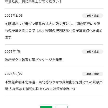
守るため、共に声を上げてください！
2025/12/05
要望・提案
冬眠期および春グマ駆除の拡大に強く反対し、 調査研究に５億
もの予算を割くのではなく喫緊の被害防除への予算重点化を求め
ます
2025/11/18
要望・提案
政府がクマ被害対策パッケージを発表
2025/10/22
要望・提案
♦️緊急声明♦️北海道・東北等のクマの異常出没を受けての緊急声
明 人身事故も捕殺も抑えられる対策が急務です