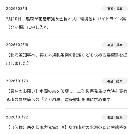
2026/03/11
要望・提案
3月10日 熊森が花巻市猟友会長と共に環境省にガイドライン案
（クマ編）に申し入れ
2026/02/16
要望・提案
【北海道知事へ、再エネ規制条例の制定などを求める要望書を提
出しました】
2026/01/23
要望・提案
【署名のお願い】水源の森を破壊し、土砂災害発生の危険を高め
る山の尾根筋への「メガ風車」建設規制を国に求めます
2026/01/22
要望・提案
【（仮称）西久慈風力発電計画】奥羽山脈の水源の森と生態系を