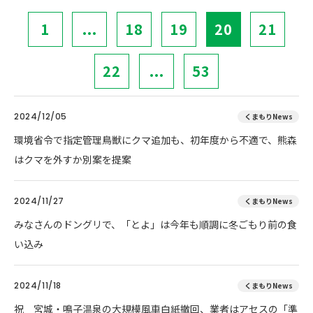
1
...
18
19
20
21
22
...
53
2024/12/05
くまもりNews
環境省令で指定管理鳥獣にクマ追加も、初年度から不適で、熊森
はクマを外すか別案を提案
2024/11/27
くまもりNews
みなさんのドングリで、「とよ」は今年も順調に冬ごもり前の食
い込み
2024/11/18
くまもりNews
祝 宮城・鳴子温泉の大規模風車白紙撤回、業者はアセスの「準