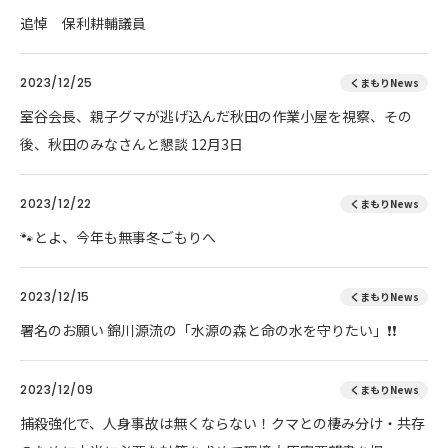
追悼 保利耕輔議員
2023/12/25
くまもりNews
室谷会長、親子グマが逃げ込んだ秋田の作業小屋を視察、その
後、秋田のみなさんと懇談 12月3日
2023/12/22
くまもりNews
🐾とよ、今年も無事冬ごもりへ
2023/12/15
くまもりNews
署名のお願い 錦川源流の「水源の森と命の水を守りたい」❗❗
2023/12/09
くまもりNews
捕殺強化で、人身事故は無くならない！クマとの棲み分け・共存