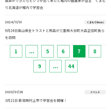
風車ができたらヒグマが出て来たと稚内の酪農家が証言 くまも
り北海道が稚内で学習会
2024/11/01
くまもりNews
9月24日奥山保全トラストと熊森が三重県大台町大森正信町長ら
を訪問
1
...
5
6
7
8
9
...
44
2023/01/26
イベント
3月21日 新潟県村上市で学習会を開催！