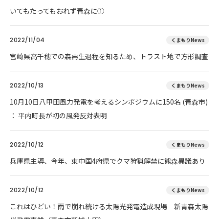
いてもたってもおれず青森に①
2022/11/04
くまもりNews
宮崎県高千穂での森再生過程を知るため、トラスト地で方形調査
2022/10/13
くまもりNews
10月10日八甲田風力発電を考えるシンポジウムに150名 (青森市)
： 平内町長が初の風発反対表明
2022/10/12
くまもりNews
兵庫県主導、今年、東中国4府県でクマ狩猟解禁に熊森異議あり
2022/10/12
くまもりNews
これはひどい！雨で崩れ続ける太陽光発電造成現場 新青森太陽