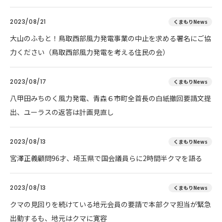
2023/08/21
くまもりNews
大山のふもと！鳥取西部風力発電事業の中止を求める署名にご協
力ください（鳥取西部風力発電を考える住民の会）
2023/08/17
くまもりNews
八甲田みちのく風力発電、青森６市町全首長の白紙撤回要請文提
出、ユーラスの返答は計画見直し
2023/08/13
くまもりNews
宮澤正義顧問96才、埼玉県で国会議員らに2時間半クマを語る
2023/08/13
くまもりNews
クマの見回りを続けている地元会員の要請で本部クマ担当が緊急
出動するも、地元はクマに寛容