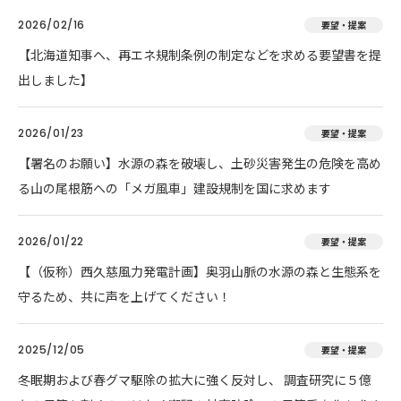
2026/02/16
要望・提案
【北海道知事へ、再エネ規制条例の制定などを求める要望書を提
出しました】
2026/01/23
要望・提案
【署名のお願い】水源の森を破壊し、土砂災害発生の危険を高め
る山の尾根筋への「メガ風車」建設規制を国に求めます
2026/01/22
要望・提案
【（仮称）西久慈風力発電計画】奥羽山脈の水源の森と生態系を
守るため、共に声を上げてください！
2025/12/05
要望・提案
冬眠期および春グマ駆除の拡大に強く反対し、 調査研究に５億