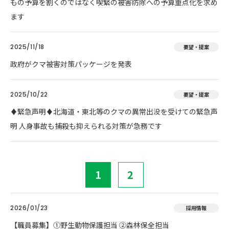
もの予算を割くのではなく喫緊の被害防除への予算重点化を求め
ます
2025/11/18
要望・提案
政府がクマ被害対策パッケージを発表
2025/10/22
要望・提案
♦️緊急声明♦️北海道・東北等のクマの異常出没を受けての緊急声
明 人身事故も捕殺も抑えられる対策が急務です
1
2
2026/01/23
採用情報
【職員募集】①野生動物保護担当 ②森林保全担当