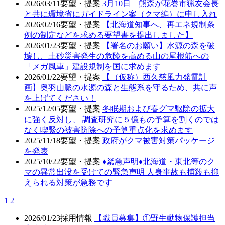
2026/03/11
要望・提案
3月10日 熊森が花巻市猟友会長
と共に環境省にガイドライン案（クマ編）に申し入れ
2026/02/16
要望・提案
【北海道知事へ、再エネ規制条
例の制定などを求める要望書を提出しました】
2026/01/23
要望・提案
【署名のお願い】水源の森を破
壊し、土砂災害発生の危険を高める山の尾根筋への
「メガ風車」建設規制を国に求めます
2026/01/22
要望・提案
【（仮称）西久慈風力発電計
画】奥羽山脈の水源の森と生態系を守るため、共に声
を上げてください！
2025/12/05
要望・提案
冬眠期および春グマ駆除の拡大
に強く反対し、 調査研究に５億もの予算を割くのでは
なく喫緊の被害防除への予算重点化を求めます
2025/11/18
要望・提案
政府がクマ被害対策パッケージ
を発表
2025/10/22
要望・提案
♦️緊急声明♦️北海道・東北等のク
マの異常出没を受けての緊急声明 人身事故も捕殺も抑
えられる対策が急務です
1
2
2026/01/23
採用情報
【職員募集】①野生動物保護担当