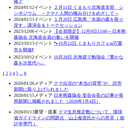
催🚩
2024/01/12
イベント
２月11日 くまもり北海道支部 シ
ンポジウム ～クマと人間の棲み分けをめざして～
2024/01/11
イベント
１月20日 広島県「水源の森を取り
戻す」講演会＆トークセッション
2023/12/06
イベント
【会員限定】12月9日13:00～日本熊
森協会 北海道会員の集いを開催
2023/10/13
イベント
🐾10月22日 くまもりカフェin宍粟
市を開催❗
2023/10/12
イベント
10月28日 北海道で勉強会『豊かな
森を次世代へ』
1
2
3
4
5
...
8
2026/01/26
メディア
クマ出没の“本当の背景”が、読売
新聞に取り上げられました
2026/01/15
メディア
日本熊森協会 室谷会長の記事が長
周新聞に掲載されました（2026年1月4日）
2026/03/13
要望・提案
クマ生息推定数について、環境
省ガイドラインの問題点 山上俊彦氏からの意見（ 統
計学専門 ）