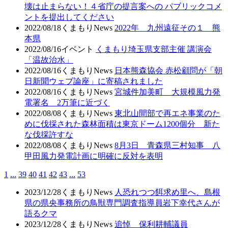
壊は止まらない！４省庁の提言案への パブリックコメ
ントを提出してください
2022/08/18
くまもりNews
2022年 九州遠征その１ 熊
本県
2022/08/16
イベント
くまもり埼玉県支部主催 講演会
「温故治水」
2022/08/16
くまもりNews
日本熊森協会 赤松顧問が「朝
日新聞ウェブ論座」に寄稿されました
2022/08/16
くまもりNews
宮城件加美町 大規模風力発
電署名 2万筆に近づく
2022/08/08
くまもりNews
東北山間部で再エネ事業のた
めに伐採された森林面積は東京ドーム1200個分 新た
な伐採許すな
2022/08/08
くまもりNews
8月3日 青森県三村知事 八
甲田風力発電計画に明確に反対を表明
1
...
39
40
41
42
43
...
53
2023/12/28
くまもりNews
人恐れつつ餌求め里へ、島根
県の県央事務所の鳥獣専門調査指導員岩下幸代さんが
語るクマ
2023/12/28
くまもりNews
追悼 保利耕輔議員