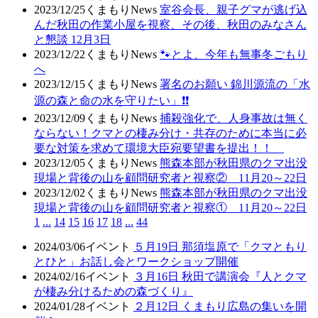
2023/12/25
くまもりNews
室谷会長、親子グマが逃げ込
んだ秋田の作業小屋を視察、その後、秋田のみなさん
と懇談 12月3日
2023/12/22
くまもりNews
🐾とよ、今年も無事冬ごもり
へ
2023/12/15
くまもりNews
署名のお願い 錦川源流の「水
源の森と命の水を守りたい」❗❗
2023/12/09
くまもりNews
捕殺強化で、人身事故は無く
ならない！クマとの棲み分け・共存のために本当に必
要な対策を求めて環境大臣宛要望書を提出！！
2023/12/05
くまもりNews
熊森本部が秋田県のクマ出没
現場と背後の山を顧問研究者と視察② 11月20～22日
2023/12/02
くまもりNews
熊森本部が秋田県のクマ出没
現場と背後の山を顧問研究者と視察① 11月20～22日
1
...
14
15
16
17
18
...
44
2024/03/06
イベント
５月19日 那須塩原で「クマともり
とひと」お話し会とワークショップ開催
2024/02/16
イベント
３月16日 秋田で講演会『人とクマ
が棲み分けるための森づくり』
2024/01/28
イベント
２月12日 くまもり広島の集いを開