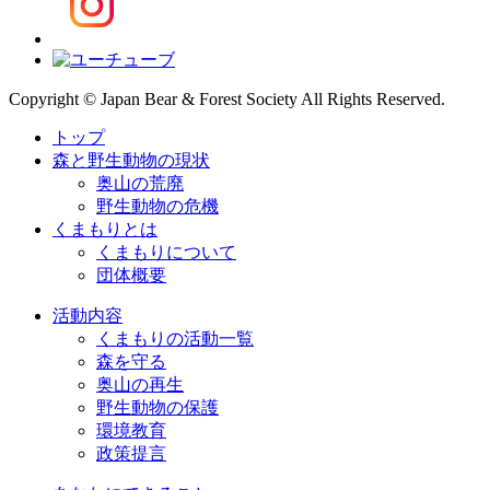
Copyright © Japan Bear & Forest Society All Rights Reserved.
トップ
森と野生動物の現状
奥山の荒廃
野生動物の危機
くまもりとは
くまもりについて
団体概要
活動内容
くまもりの活動一覧
森を守る
奥山の再生
野生動物の保護
環境教育
政策提言