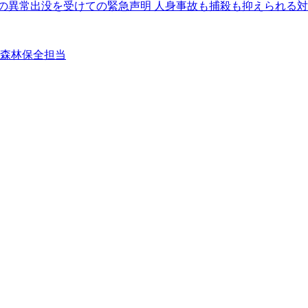
クマの異常出没を受けての緊急声明 人身事故も捕殺も抑えられる
②森林保全担当