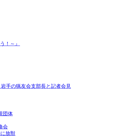
よう！～』
道、岩手の猟友会支部長と記者会見
視団体
換会
山に放獣