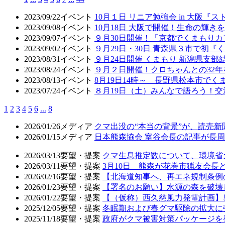
2023/09/22
イベント
10月１日 リニア勉強会 in 大阪
2023/09/08
イベント
10月18日 大阪で開催！生命の輝
2023/09/07
イベント
９月30日開催！「京都でくまもり
2023/09/02
イベント
９月29日・30日 青森県３市で初
2023/08/31
イベント
９月24日開催 くまもり 新潟県支部
2023/08/24
イベント
９月２日開催！クロちゃんとの32年
2023/08/13
イベント
8月19日14時～ 長野県松本市で
2023/07/24
イベント
８月19日（土）みんなで語ろう！交
1
2
3
4
5
6
...
8
2026/01/26
メディア
クマ出没の“本当の背景”が、読売
2026/01/15
メディア
日本熊森協会 室谷会長の記事が長周新
2026/03/13
要望・提案
クマ生息推定数について、環境省
2026/03/11
要望・提案
3月10日 熊森が花巻市猟友会
2026/02/16
要望・提案
【北海道知事へ、再エネ規制条例
2026/01/23
要望・提案
【署名のお願い】水源の森を破壊
2026/01/22
要望・提案
【（仮称）西久慈風力発電計画】
2025/12/05
要望・提案
冬眠期および春グマ駆除の拡大に
2025/11/18
要望・提案
政府がクマ被害対策パッケージを