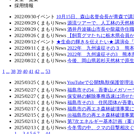
採用情報
2022/09/30
イベント
10月15日、森山名誉会長が青森で
2022/09/29
くまもりNews
源流ツアーで、人工林の天然
2022/09/29
くまもりNews
酒井丹波篠山市長や龍蔵寺住職
2022/09/26
くまもりNews
【飼育グマたちに栃木県会員
2022/09/12
イベント
★生命の輝きを伝えたい★ 講演会
2022/09/11
くまもりNews
2022年 九州遠征その３ 
2022/09/11
くまもりNews
2022年 九州遠征その3 熊
2022/08/22
くまもりNews
今後、岡山県若杉天然林で原
1
...
38
39
40
41
42
...
53
2025/03/25
くまもりNews
YouTubeで公開❗鳥獣保
2025/02/27
くまもりNews
福島市その4 吾妻山メガソー
2025/02/27
くまもりNews
保安林の解除事務迅速は消せた
2025/02/21
くまもりNews
福島市その3 住民団体が吾妻
2025/02/17
くまもりNews
福島市の再エネ森林破壊事業に
2025/02/15
くまもりNews
㊗️福島市の再エネ森林破壊事
2025/02/13
くまもりNews
第7次エネルギー基本計画（案
2025/02/13
くまもりNews
今冬雪の中、クマの目撃相次ぐ
1
...
3
4
5
6
7
...
44