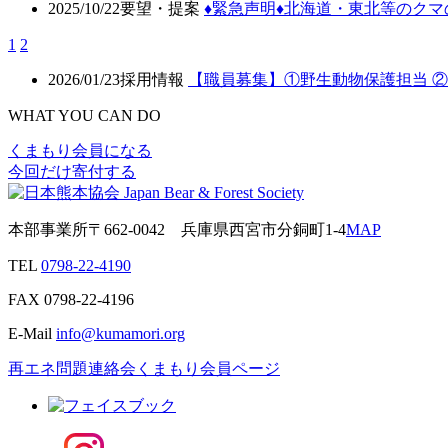
2025/10/22
要望・提案
♦️緊急声明♦️北海道・東北等の
1
2
2026/01/23
採用情報
【職員募集】①野生動物保護担当 
WHAT YOU CAN DO
くまもり会員になる
今回だけ寄付する
本部事業所
〒662-0042
兵庫県西宮市分銅町1-4
MAP
TEL
0798-22-4190
FAX
0798-22-4196
E-Mail
info@kumamori.org
再エネ問題連絡会
くまもり会員ページ