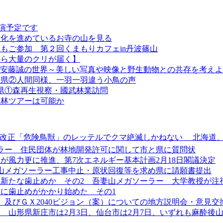
講演予定です
林化を進めているお寺の山を見る
もご参加 第２回くまもりカフェin丹波篠山
から大量のクリが届く】
『安藤誠の世界～美しい写真や映像と野生動物との共存を考え
熊本県②人間同様、一羽一羽違う小鳥の声
本県①森再生視察・國武林業訪問
生林ツアーは可能か
護管理法改正「危険鳥獣」のレッテルでクマ絶滅しかねない 北海
ラー 住民団体が林地開発許可に関して市と県に質問状
が風力更に推進、第7次エネルギー基本計画2月18日閣議決定
山メガソーラー工事中止・原状回復等を求め県に請願書提出
新たな歯止めか その2 吾妻山メガソーラー 大学教授が注
業に歯止めがかかり始めた その1
）及びＧＸ2040ビジョン（案）についての地方説明会・意見交
 山形県新庄市は2月3日、仙台市は2月7日、いずれも麻酔後