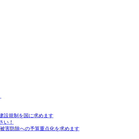
）
建設規制を国に求めます
さい！
の被害防除への予算重点化を求めます