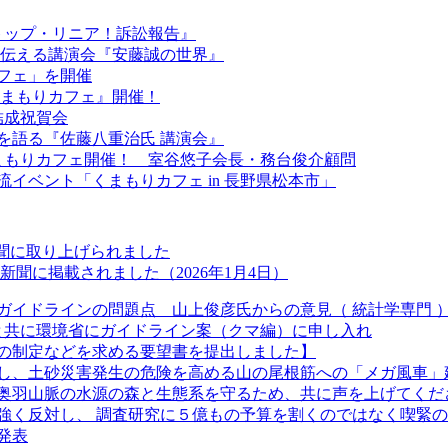
『ストップ・リニア！訴訟報告』
きを伝える講演会『安藤誠の世界』
カフェ」を開催
『くまもりカフェ』開催！
結成祝賀会
を語る『佐藤八重治氏 講演会』
くまもりカフェ開催！ 室谷悠子会長・務台俊介顧問
流イベント「くまもりカフェ in 長野県松本市」
新聞に取り上げられました
聞に掲載されました（2026年1月4日）
ガイドラインの問題点 山上俊彦氏からの意見（ 統計学専門 
長と共に環境省にガイドライン案（クマ編）に申し入れ
の制定などを求める要望書を提出しました】
し、土砂災害発生の危険を高める山の尾根筋への「メガ風車」
奥羽山脈の水源の森と生態系を守るため、共に声を上げてくだ
強く反対し、 調査研究に５億もの予算を割くのではなく喫緊
発表