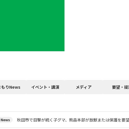
まもりNews
イベント・講演
メディア
要望・提
秋田市で目撃が続く子グマ、熊森本部が放獣または保護を要
News