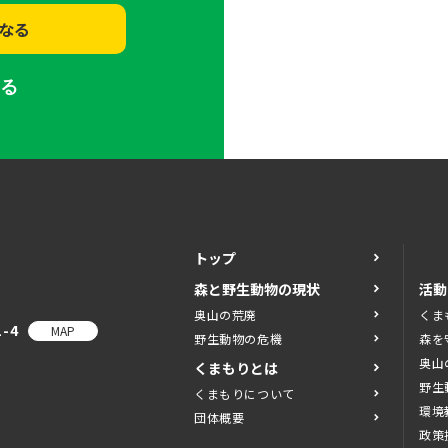
なる
する
トップ
森と野生動物の現状
活動
奥山の荒廃
くま
-4
MAP
野生動物の危機
森を
奥山
くまもりとは
野生
くまもりについて
環境
団体概要
政策