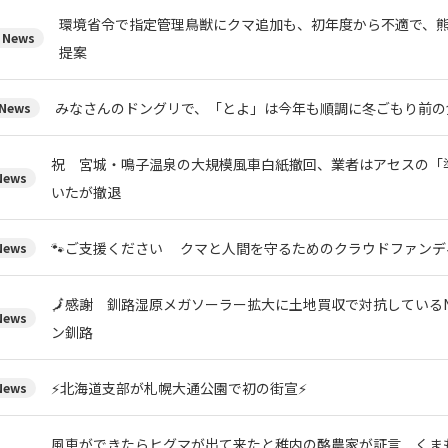
環境省令で指定管理鳥獣にクマ追加も、初年度から不適で、
News
提案
みなさんのドングリで、「とよ」は今年も順調に冬ごもり前の
News
祝 宮城・鳴子温泉の大規模風車白紙撤回、業者はアセスの「
ews
いたが撤退
🐾ご支援ください クマと人間を守るためのクラウドファンデ
ews
🗾感謝 釧路湿原メガソーラー拡大に土地買収で対抗している
ews
ン釧路
⚡北海道支部が札幌大通公園で初の街宣⚡
ews
風車ができたらヒグマが出て来たと稚内の酪農家が証言 くま