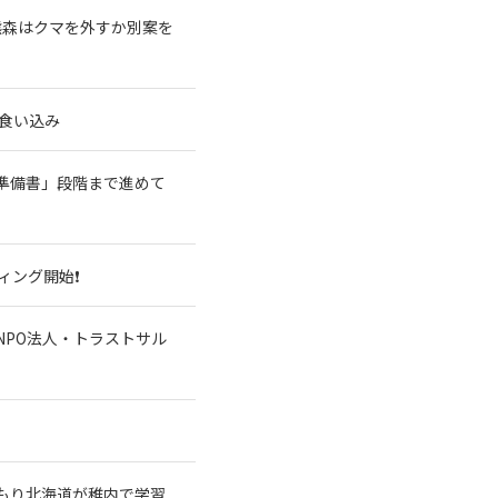
熊森はクマを外すか別案を
食い込み
準備書」段階まで進めて
ィング開始❗
NPO法人・トラストサル
もり北海道が稚内で学習