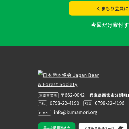
くまもり会員に
今回だけ寄付
〒662-0042
兵庫県西宮市分銅町1
本部事業所
0798-22-4190
0798-22-4196
TEL
FAX
info@kumamori.org
E-Mail
再エネ問題連絡会
くまもり会員ページ