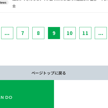
ews
会
...
7
8
9
10
11
...
ページトップに戻る
AN DO