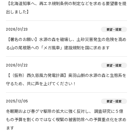
【北海道知事へ、再エネ規制条例の制定などを求める要望書を提
出しました】
2026/01/23
要望・提案
【署名のお願い】水源の森を破壊し、土砂災害発生の危険を高め
る山の尾根筋への「メガ風車」建設規制を国に求めます
2026/01/22
要望・提案
【（仮称）西久慈風力発電計画】奥羽山脈の水源の森と生態系を
守るため、共に声を上げてください！
2025/12/05
要望・提案
冬眠期および春グマ駆除の拡大に強く反対し、 調査研究に５億
もの予算を割くのではなく喫緊の被害防除への予算重点化を求め
ます