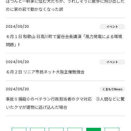
ぽつんと一軒家に住む犬たちが、うれしそうに散歩に飛び出した
のに家の前で動かなくなった訳
2024/05/20
イベント
６月１日 和歌山 日高川町で室谷会長講演「風力発電による環境
問題」❗
2024/05/20
イベント
６月２日 リニア市民ネット大阪主催勉強会
2024/05/20
くまもりNews
事故０捕殺０のベテラン行政担当者のクマ対応 ③人間などに驚
いたクマが建物に逃げ込んだ場合