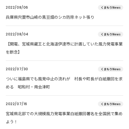
2022/08/06
くまもりNews
兵庫県宍粟市山崎の黒豆畑のシカ防除ネット張り
2022/08/04
くまもりNews
【関電、宮城県蔵王と北海道伊達市に計画していた風力発電事業
を断念】
2022/07/30
くまもりNews
ついに福島県でも風発中止の流れが 村長や町長が白紙撤回を求
める 昭和村・南会津町
2022/07/16
くまもりNews
宮城県北部での大規模風力発電事業白紙撤回署名を全国民で集め
よう！