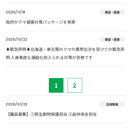
2025/11/18
要望・提案
政府がクマ被害対策パッケージを発表
2025/10/22
要望・提案
♦️緊急声明♦️北海道・東北等のクマの異常出没を受けての緊急声
明 人身事故も捕殺も抑えられる対策が急務です
1
2
2026/01/23
採用情報
【職員募集】①野生動物保護担当 ②森林保全担当