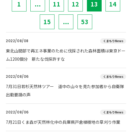
1
...
11
12
13
14
15
...
53
2022/08/08
くまもりNews
東北山間部で再エネ事業のために伐採された森林面積は東京ドー
ム1200個分 新たな伐採許すな
2022/08/06
くまもりNews
7月31日若杉天然林ツアー 道中の山々を見た参加者から自衛隊
出動要請の声
2022/08/06
くまもりNews
7月21日くま森が天然林化中の兵庫県戸倉植樹地の草刈り作業