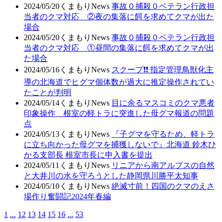
2024/05/20
くまもりNews
事故０捕殺０ベテラン行政担
当者のクマ対応 ②夜の集落に餌を求めてクマが出た
場合
2024/05/20
くまもりNews
事故０捕殺０ベテラン行政担
当者のクマ対応 ①昼間の集落に餌を求めてクマが出
た場合
2024/05/16
くまもりNews
スクープ❗❗ 指定管理鳥獣化主
導の北海道でヒグマ個体数が過大に推定操作されてい
たことが判明
2024/05/14
くまもりNews
目に余るマスコミのクマ悪者
印象操作 根室の軽トラに突進した母グマ報道の問題
点
2024/05/13
くまもりNews
『子グマを守るため、軽トラ
に立ち向かった母グマを捕獲しないで』北海道 鈴木ひ
かる支部長 根室市長に申入書を提出
2024/05/11
くまもりNews
リニアから南アルプスの自然
と大井川の水を守ろうとした静岡県川勝平太知事
2024/05/10
くまもりNews
絶滅寸前！四国のクマのえさ
場作り奮闘記2024年春編
1
...
12
13
14
15
16
...
53