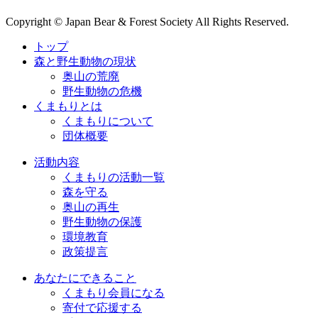
Copyright © Japan Bear & Forest Society All Rights Reserved.
トップ
森と野生動物の現状
奥山の荒廃
野生動物の危機
くまもりとは
くまもりについて
団体概要
活動内容
くまもりの活動一覧
森を守る
奥山の再生
野生動物の保護
環境教育
政策提言
あなたにできること
くまもり会員になる
寄付で応援する