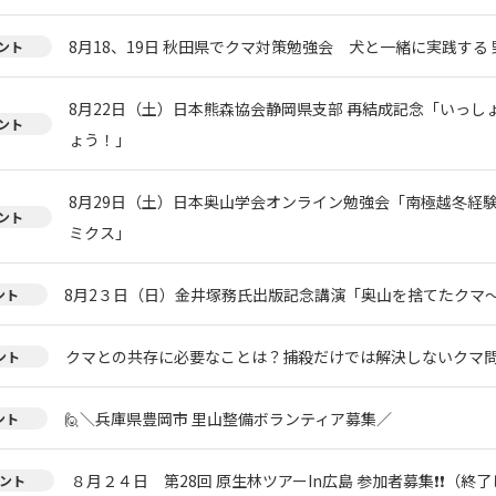
8月18、19日 秋田県でクマ対策勉強会 犬と一緒に実践する 
ント
8月22日（土）日本熊森協会静岡県支部 再結成記念「いっし
ント
ょう！」
8月29日（土）日本奥山学会オンライン勉強会「南極越冬経
ント
ミクス」
8月2３日（日）金井塚務氏出版記念講演「奥山を捨てたクマ
ント
クマとの共存に必要なことは？捕殺だけでは解決しないクマ
ント
🙋＼兵庫県豊岡市 里山整備ボランティア募集／
ント
８月２４日 第28回 原生林ツアーIn広島 参加者募集❗❗（終
ント