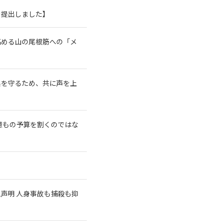
を提出しました】
高める山の尾根筋への「メ
系を守るため、共に声を上
億もの予算を割くのではな
急声明 人身事故も捕殺も抑