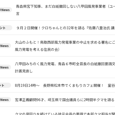
青森県宮下知事、まだ白紙撤回しない八甲田風発事業者（ユ
News
言
９月２日開催！クロちゃんとの32年を語る『佐藤八重治氏 
ント
大山のふもと！鳥取西部風力発電事業の中止を求める署名に
News
風力発電を考える住民の会）
八甲田みちのく風力発電、青森６市町全首長の白紙撤回要請
News
計画見直し
8月19日14時～ 長野県松本市でくまもりカフェ開催！ 室
ント
宮澤正義顧問96才、埼玉県で国会議員らに2時間半クマを語る
News
クマの見回りを続けている地元会員の要請で本部クマ担当が