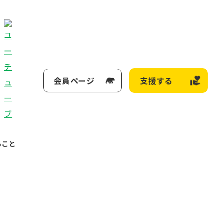
会員ページ
支援する
ること