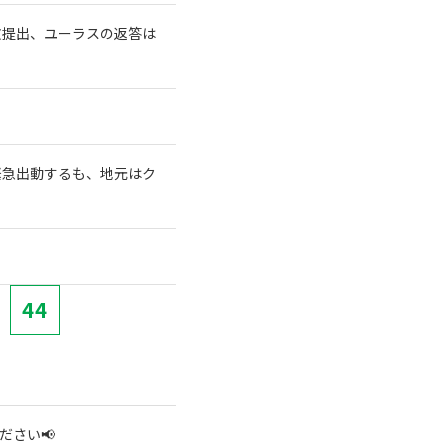
文提出、ユーラスの返答は
緊急出動するも、地元はク
」
44
ださい📢