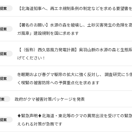
【北海道知事へ、再エネ規制条例の制定などを求める要望書
提案
【署名のお願い】水源の森を破壊し、土砂災害発生の危険を
提案
ガ風車」建設規制を国に求めます
【（仮称）西久慈風力発電計画】奥羽山脈の水源の森と生態
提案
げてください！
冬眠期および春グマ駆除の拡大に強く反対し、 調査研究に５
提案
く喫緊の被害防除への予算重点化を求めます
政府がクマ被害対策パッケージを発表
提案
♦️緊急声明♦️北海道・東北等のクマの異常出没を受けての緊
提案
えられる対策が急務です