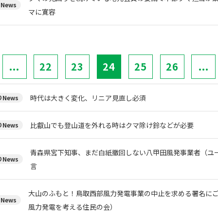
News
マに寛容
...
22
23
24
25
26
...
時代は大きく変化、リニア見直し必須
News
比叡山でも登山道を外れる時はクマ除け鈴などが必要
News
青森県宮下知事、まだ白紙撤回しない八甲田風発事業者（ユ
News
言
大山のふもと！鳥取西部風力発電事業の中止を求める署名に
News
風力発電を考える住民の会）