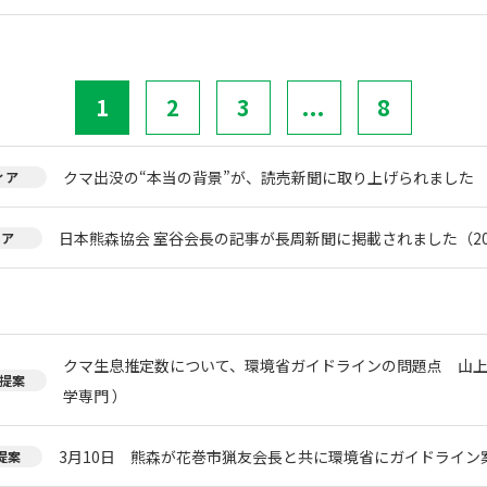
1
2
3
...
8
クマ出没の“本当の背景”が、読売新聞に取り上げられました
ィア
日本熊森協会 室谷会長の記事が長周新聞に掲載されました（20
ィア
クマ生息推定数について、環境省ガイドラインの問題点 山上
提案
学専門 ）
3月10日 熊森が花巻市猟友会長と共に環境省にガイドライン
提案