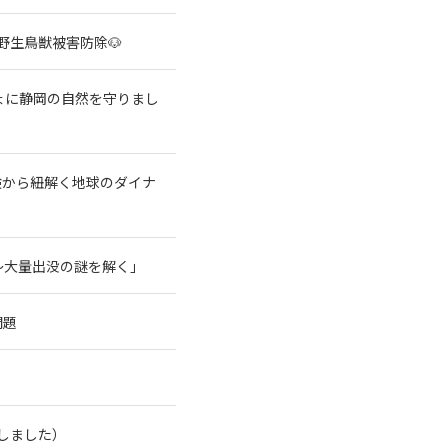
野生鳥獣被害防除🐶
ょに静岡の自然を守りまし
験から紐解く地球のダイナ
～大量出没の謎を解く」
問題
了しました）