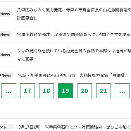
八甲田みちのく風力発電、青森６市町全首長の白紙撤回要請
News
計画見直し
宮澤正義顧問96才、埼玉県で国会議員らに2時間半クマを語る
News
クマの見回りを続けている地元会員の要請で本部クマ担当が
News
マに寛容
宮城・加美町長に石山氏初当選 大規模風力発電「白紙撤回
News
...
17
18
19
20
21
...
8月17日(月) 岩手県雫石町でクマ対策勉強会 ぜひご参加く
ント