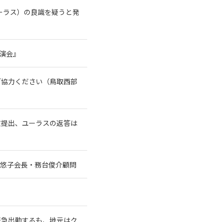
ーラス）の良識を疑うと発
講演会』
ご協力ください（鳥取西部
文提出、ユーラスの返答は
谷悠子会長・務台俊介顧問
緊急出動するも、地元はク