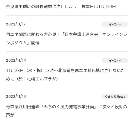
奈良県平群町の町長選挙に注目しよう 投票日は11月20日
2022/11/17
イベント
再エネ問題に関わる方必見！「日本弁護士連合会 オンラインシ
ンポジウム」開催
2022/11/14
イベント
11月23日（水・祝）13時～北海道を再エネ植民地にさせないた
めに（於：札幌エルプラザ）
2022/11/14
くまもりNews
青森県八甲田連峰「みちのく風力発電事業計画」に次々と反対の
声が