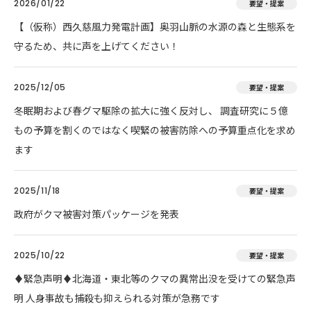
2026/01/22
要望・提案
【（仮称）西久慈風力発電計画】奥羽山脈の水源の森と生態系を
守るため、共に声を上げてください！
2025/12/05
要望・提案
冬眠期および春グマ駆除の拡大に強く反対し、 調査研究に５億
もの予算を割くのではなく喫緊の被害防除への予算重点化を求め
ます
2025/11/18
要望・提案
政府がクマ被害対策パッケージを発表
2025/10/22
要望・提案
♦️緊急声明♦️北海道・東北等のクマの異常出没を受けての緊急声
明 人身事故も捕殺も抑えられる対策が急務です