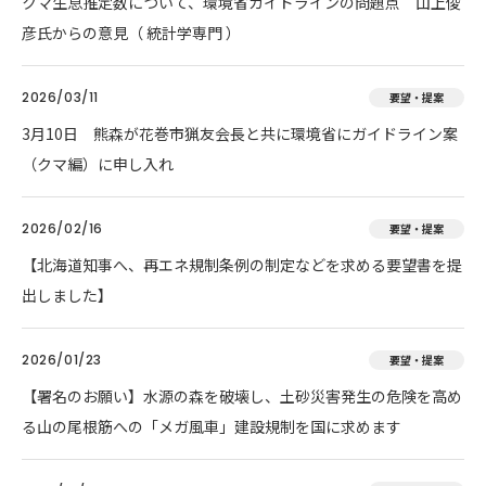
クマ生息推定数について、環境省ガイドラインの問題点 山上俊
彦氏からの意見（ 統計学専門 ）
2026/03/11
要望・提案
3月10日 熊森が花巻市猟友会長と共に環境省にガイドライン案
（クマ編）に申し入れ
2026/02/16
要望・提案
【北海道知事へ、再エネ規制条例の制定などを求める要望書を提
出しました】
2026/01/23
要望・提案
【署名のお願い】水源の森を破壊し、土砂災害発生の危険を高め
る山の尾根筋への「メガ風車」建設規制を国に求めます