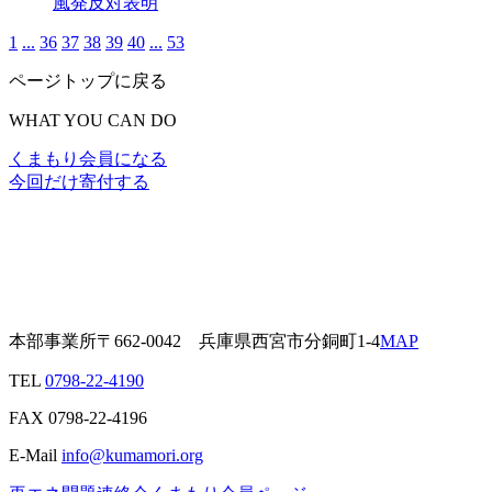
風発反対表明
1
...
36
37
38
39
40
...
53
ページトップに戻る
WHAT YOU CAN DO
くまもり会員になる
今回だけ寄付する
本部事業所
〒662-0042
兵庫県西宮市分銅町1-4
MAP
TEL
0798-22-4190
FAX
0798-22-4196
E-Mail
info@kumamori.org