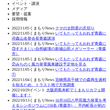
イベント・講演
メディア
要望・提案
採用情報
2022/11/05
くまもりNews
クマの太郎君の爪切り
2022/11/05
くまもりNews
いてもたってもおれず青森に
④森山名誉会長青森講演
2022/11/05
くまもりNews
いてもたってもおれず青森に
③すさまじい自然破壊の新城山田メガソーラー（青森
市）
2022/11/05
くまもりNews
いてもたってもおれず青森に
②みちのく風力発電風車建設予定地を見る
2022/11/05
くまもりNews
いてもたってもおれず青森に
①
2022/11/04
くまもりNews
宮崎県高千穂での森再生過程
を知るため、トラスト地で方形調査
2022/10/29
イベント
大阪府島本町でくまもりカフェ開
催します！
2022/10/13
くまもりNews
10月10日八甲田風力発電を考
えるシンポジウムに150名 (青森市) ： 平内町長が初の