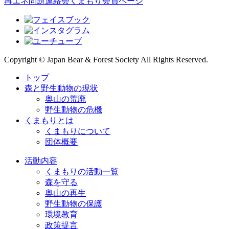
再エネ問題連絡会
くまもり会員ページ
Copyright © Japan Bear & Forest Society All Rights Reserved.
トップ
森と野生動物の現状
奥山の荒廃
野生動物の危機
くまもりとは
くまもりについて
団体概要
活動内容
くまもりの活動一覧
森を守る
奥山の再生
野生動物の保護
環境教育
政策提言