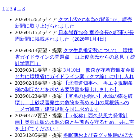
1
2
3
4
...
8
2026/01/26
メディア
クマ出没の“本当の背景”が、読売
新聞に取り上げられました
2026/01/15
メディア
日本熊森協会 室谷会長の記事が長
周新聞に掲載されました（2026年1月4日）
2026/03/13
要望・提案
クマ生息推定数について、環境
省ガイドラインの問題点 山上俊彦氏からの意見（ 統
計学専門 ）
2026/03/11
要望・提案
3月10日 熊森が花巻市猟友会長
と共に環境省にガイドライン案（クマ編）に申し入れ
2026/02/16
要望・提案
【北海道知事へ、再エネ規制条
例の制定などを求める要望書を提出しました】
2026/01/23
要望・提案
【署名のお願い】水源の森を破
壊し、土砂災害発生の危険を高める山の尾根筋への
「メガ風車」建設規制を国に求めます
2026/01/22
要望・提案
【（仮称）西久慈風力発電計
画】奥羽山脈の水源の森と生態系を守るため、共に声
を上げてください！
2025/12/05
要望・提案
冬眠期および春グマ駆除の拡大