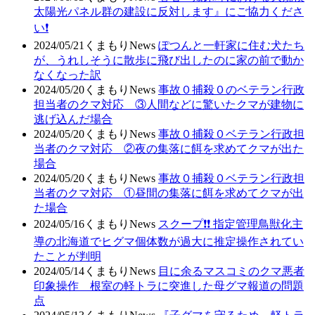
太陽光パネル群の建設に反対します』にご協力くださ
い❗
2024/05/21
くまもりNews
ぽつんと一軒家に住む犬たち
が、うれしそうに散歩に飛び出したのに家の前で動か
なくなった訳
2024/05/20
くまもりNews
事故０捕殺０のベテラン行政
担当者のクマ対応 ③人間などに驚いたクマが建物に
逃げ込んだ場合
2024/05/20
くまもりNews
事故０捕殺０ベテラン行政担
当者のクマ対応 ②夜の集落に餌を求めてクマが出た
場合
2024/05/20
くまもりNews
事故０捕殺０ベテラン行政担
当者のクマ対応 ①昼間の集落に餌を求めてクマが出
た場合
2024/05/16
くまもりNews
スクープ❗❗ 指定管理鳥獣化主
導の北海道でヒグマ個体数が過大に推定操作されてい
たことが判明
2024/05/14
くまもりNews
目に余るマスコミのクマ悪者
印象操作 根室の軽トラに突進した母グマ報道の問題
点