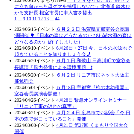
2024/05/13
くまもりNews
『子グマを守るため、軽トラ
に立ち向かった母グマを捕獲しないで』北海道 鈴木ひ
かる支部長 根室市長に申入書を提出
1
...
9
10
11
12
13
...
44
2024/06/15
イベント
６月２２日 滋賀県支部室谷会長講
演開催 🌳『日本の森はどうなるのか びわ湖水源の森は
どうなるのか』(終了しました）
2024/06/10
イベント
6月26日・27日 今、日本の水源地で
起きていることを知りましょう会🗾
2024/05/20
イベント
６月１日 和歌山 日高川町で室谷会
長講演「風力発電による環境問題」❗
2024/05/20
イベント
６月２日 リニア市民ネット大阪主
催勉強会
2024/05/01
イベント
５月18日 宇都宮『柿の木幼稚園』
室谷会長講演会開催！
2024/04/26
イベント
4月28日 緊急オンラインセミナー
「リニア工事の遅れの真実」
2024/03/21
イベント
４月２４日 広島市でお話会「今 日
本の森で起こっていること」開催
2024/03/08
イベント
4月21日 第27回 くまもり全国大会
開催