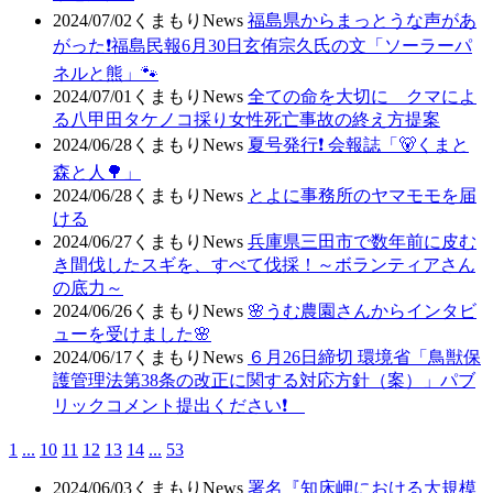
2024/07/02
くまもりNews
福島県からまっとうな声があ
がった❗福島民報6月30日玄侑宗久氏の文「ソーラーパ
ネルと熊」🐾
2024/07/01
くまもりNews
全ての命を大切に クマによ
る八甲田タケノコ採り女性死亡事故の終え方提案
2024/06/28
くまもりNews
夏号発行❗️ 会報誌「🐻くまと
森と人🌳」
2024/06/28
くまもりNews
とよに事務所のヤマモモを届
ける
2024/06/27
くまもりNews
兵庫県三田市で数年前に皮む
き間伐したスギを、すべて伐採！～ボランティアさん
の底力～
2024/06/26
くまもりNews
🌸うむ農園さんからインタビ
ューを受けました🌸
2024/06/17
くまもりNews
６月26日締切 環境省「鳥獣保
護管理法第38条の改正に関する対応方針（案）」パブ
リックコメント提出ください❗
1
...
10
11
12
13
14
...
53
2024/06/03
くまもりNews
署名『知床岬における大規模