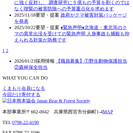
に強く反対し、 調査研究に５億もの予算を割くのでは
なく喫緊の被害防除への予算重点化を求めます
2025/11/18
要望・提案
政府がクマ被害対策パッケージ
を発表
2025/10/22
要望・提案
♦️緊急声明♦️北海道・東北等のク
マの異常出没を受けての緊急声明 人身事故も捕殺も抑
えられる対策が急務です
1
2
2026/01/23
採用情報
【職員募集】①野生動物保護担当
②森林保全担当
WHAT YOU CAN DO
くまもり会員になる
今回だけ寄付する
本部事業所
〒662-0042
兵庫県西宮市分銅町1-4
MAP
TEL
0798-22-4190
FAX
0798-22-4196