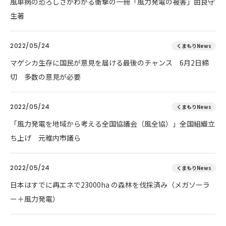
風車病の恐ろしさがわかる衝撃の一冊「風力発電の被害」由良守
生著
2022/05/24
くまもりNews
マゲシカ生存に国民が意見を届ける最後のチャンス 6月2日締
切 多数の意見が必要
2022/05/24
くまもりNews
「風力発電を地域から考える全国協議会（風全協）」全国組織立
ち上げ 元稚内市議ら
2022/05/24
くまもりNews
日本はすでに再エネで23000ha の森林を伐採済み（メガソーラ
ー＋風力発電）