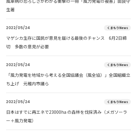
風車病の恐ろしさがわかる衝撃の一冊「風力発電の被害」由良守
生著
2022/05/24
くまもりNews
マゲシカ生存に国民が意見を届ける最後のチャンス 6月2日締
切 多数の意見が必要
2022/05/24
くまもりNews
「風力発電を地域から考える全国協議会（風全協）」全国組織立
ち上げ 元稚内市議ら
2022/05/24
くまもりNews
日本はすでに再エネで23000ha の森林を伐採済み（メガソーラ
ー＋風力発電）