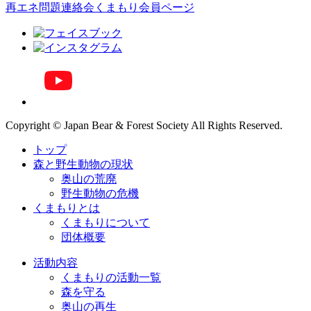
再エネ問題連絡会
くまもり会員ページ
Copyright © Japan Bear & Forest Society All Rights Reserved.
トップ
森と野生動物の現状
奥山の荒廃
野生動物の危機
くまもりとは
くまもりについて
団体概要
活動内容
くまもりの活動一覧
森を守る
奥山の再生