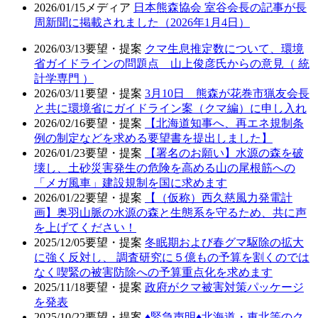
2026/01/15
メディア
日本熊森協会 室谷会長の記事が長
周新聞に掲載されました（2026年1月4日）
2026/03/13
要望・提案
クマ生息推定数について、環境
省ガイドラインの問題点 山上俊彦氏からの意見（ 統
計学専門 ）
2026/03/11
要望・提案
3月10日 熊森が花巻市猟友会長
と共に環境省にガイドライン案（クマ編）に申し入れ
2026/02/16
要望・提案
【北海道知事へ、再エネ規制条
例の制定などを求める要望書を提出しました】
2026/01/23
要望・提案
【署名のお願い】水源の森を破
壊し、土砂災害発生の危険を高める山の尾根筋への
「メガ風車」建設規制を国に求めます
2026/01/22
要望・提案
【（仮称）西久慈風力発電計
画】奥羽山脈の水源の森と生態系を守るため、共に声
を上げてください！
2025/12/05
要望・提案
冬眠期および春グマ駆除の拡大
に強く反対し、 調査研究に５億もの予算を割くのでは
なく喫緊の被害防除への予算重点化を求めます
2025/11/18
要望・提案
政府がクマ被害対策パッケージ
を発表
2025/10/22
要望・提案
♦️緊急声明♦️北海道・東北等のク