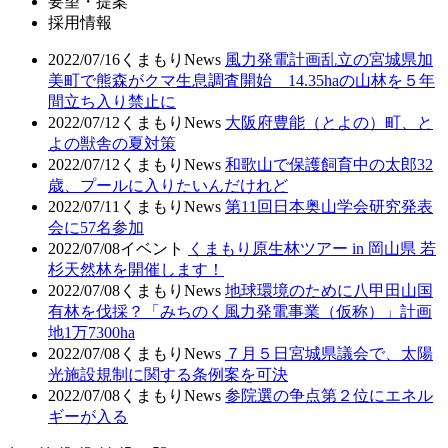
要望・提案
採用情報
2022/07/16
くまもりNews
風力発電計画乱立の宮城県加
美町で熊森がクマ生息調査開始 14.35haの山林を５年
間立ち入り禁止に
2022/07/12
くまもりNews
大阪府豊能（とよの）町、と
よの獣舎の夏対策
2022/07/12
くまもりNews
和歌山で保護飼育中の太郎32
歳、プールに入りたいんだけれど
2022/07/11
くまもりNews
第11回日本奥山学会研究発表
会に57名参加
2022/07/08
イベント
くまもり原生林ツアー in 岡山県 若
杉天然林を開催します！
2022/07/08
くまもりNews
地球環境のために八甲田山国
有林を伐採？「みちのく風力発電事業（仮称）」計画
地1万7300ha
2022/07/08
くまもりNews
７月５日宮城県議会で、太陽
光施設規制に関する条例案を可決
2022/07/08
くまもりNews
参院選の争点第２位にエネル
ギーが入る