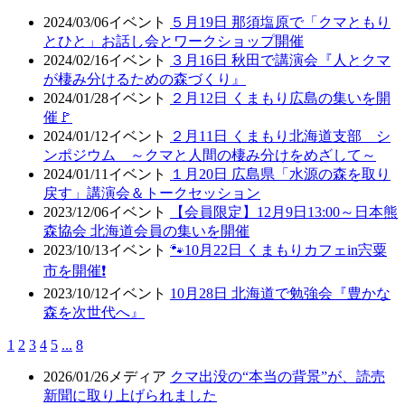
2024/03/06
イベント
５月19日 那須塩原で「クマともり
とひと」お話し会とワークショップ開催
2024/02/16
イベント
３月16日 秋田で講演会『人とクマ
が棲み分けるための森づくり』
2024/01/28
イベント
２月12日 くまもり広島の集いを開
催🚩
2024/01/12
イベント
２月11日 くまもり北海道支部 シ
ンポジウム ～クマと人間の棲み分けをめざして～
2024/01/11
イベント
１月20日 広島県「水源の森を取り
戻す」講演会＆トークセッション
2023/12/06
イベント
【会員限定】12月9日13:00～日本熊
森協会 北海道会員の集いを開催
2023/10/13
イベント
🐾10月22日 くまもりカフェin宍粟
市を開催❗
2023/10/12
イベント
10月28日 北海道で勉強会『豊かな
森を次世代へ』
1
2
3
4
5
...
8
2026/01/26
メディア
クマ出没の“本当の背景”が、読売
新聞に取り上げられました