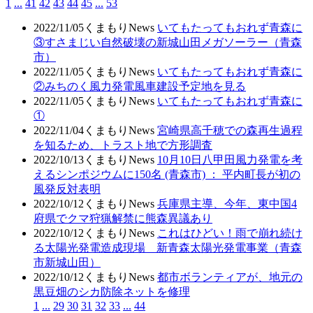
1
...
41
42
43
44
45
...
53
2022/11/05
くまもりNews
いてもたってもおれず青森に
③すさまじい自然破壊の新城山田メガソーラー（青森
市）
2022/11/05
くまもりNews
いてもたってもおれず青森に
②みちのく風力発電風車建設予定地を見る
2022/11/05
くまもりNews
いてもたってもおれず青森に
①
2022/11/04
くまもりNews
宮崎県高千穂での森再生過程
を知るため、トラスト地で方形調査
2022/10/13
くまもりNews
10月10日八甲田風力発電を考
えるシンポジウムに150名 (青森市) ： 平内町長が初の
風発反対表明
2022/10/12
くまもりNews
兵庫県主導、今年、東中国4
府県でクマ狩猟解禁に熊森異議あり
2022/10/12
くまもりNews
これはひどい！雨で崩れ続け
る太陽光発電造成現場 新青森太陽光発電事業（青森
市新城山田）
2022/10/12
くまもりNews
都市ボランティアが、地元の
黒豆畑のシカ防除ネットを修理
1
...
29
30
31
32
33
...
44