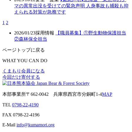
マの異常出没を受けての緊急声明 人身事故も捕殺も抑
えられる対策が急務です
1
2
2026/01/23
採用情報
【職員募集】①野生動物保護担当
②森林保全担当
ページトップに戻る
WHAT YOU CAN DO
くまもり会員になる
今回だけ寄付する
本部事業所
〒662-0042
兵庫県西宮市分銅町1-4
MAP
TEL
0798-22-4190
FAX
0798-22-4196
E-Mail
info@kumamori.org