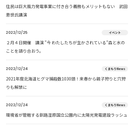
住民は巨大風力発電事業に付き合う義務もメリットもない 武田
恵世氏講演
2022/12/25
イベント
２月４日開催 講演 ”今 わたしたちが生かされている”森と水の
ことを語り合おう。
2022/12/24
くまもりNews
2021年度北海道ヒグマ捕殺数1030頭！来春から親子狩りと穴狩
りも解禁に
2022/12/24
くまもりNews
環境省が管轄する釧路湿原国立公園内に太陽光発電建設ラッシュ