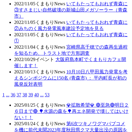
2022/11/05
くまもりNews
いてもたってもおれず青森に
③すさまじい自然破壊の新城山田メガソーラー（青森
市）
2022/11/05
くまもりNews
いてもたってもおれず青森に
②みちのく風力発電風車建設予定地を見る
2022/11/05
くまもりNews
いてもたってもおれず青森に
①
2022/11/04
くまもりNews
宮崎県高千穂での森再生過程
を知るため、トラスト地で方形調査
2022/10/29
イベント
大阪府島本町でくまもりカフェ開
催します！
2022/10/13
くまもりNews
10月10日八甲田風力発電を考
えるシンポジウムに150名 (青森市) ： 平内町長が初の
風発反対表明
1
...
36
37
38
39
40
...
53
2025/01/25
くまもりNews
💎拡散希望💎 🔴至急🔴明日２
６日まで🔴 🌳水源の森を🌳再エネ開発で壊してはいけ
ない！！
2025/01/24
くまもりNews
第6次ツキノワグマパブコメ
を機に前代未聞2023年度秋田県クマ大量出没の原因を