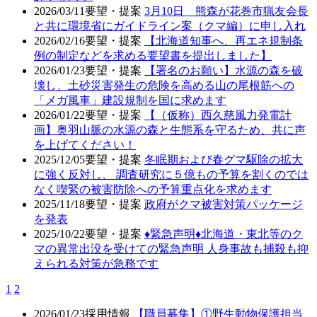
2026/03/11
要望・提案
3月10日 熊森が花巻市猟友会長
と共に環境省にガイドライン案（クマ編）に申し入れ
2026/02/16
要望・提案
【北海道知事へ、再エネ規制条
例の制定などを求める要望書を提出しました】
2026/01/23
要望・提案
【署名のお願い】水源の森を破
壊し、土砂災害発生の危険を高める山の尾根筋への
「メガ風車」建設規制を国に求めます
2026/01/22
要望・提案
【（仮称）西久慈風力発電計
画】奥羽山脈の水源の森と生態系を守るため、共に声
を上げてください！
2025/12/05
要望・提案
冬眠期および春グマ駆除の拡大
に強く反対し、 調査研究に５億もの予算を割くのでは
なく喫緊の被害防除への予算重点化を求めます
2025/11/18
要望・提案
政府がクマ被害対策パッケージ
を発表
2025/10/22
要望・提案
♦️緊急声明♦️北海道・東北等のク
マの異常出没を受けての緊急声明 人身事故も捕殺も抑
えられる対策が急務です
1
2
2026/01/23
採用情報
【職員募集】①野生動物保護担当