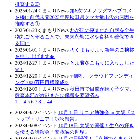
推察する②
2025/01/24
くまもりNews
第6次ツキノワグマパブコメ
を機に前代未聞2023年度秋田県クマ大量出没の原因を
推察する①
2025/01/23
くまもりNews
わが国の恵まれた自然を全生
物丸ごと守ることで、未来永劫に水や食料を確保でき
る国に
2025/01/01
くまもりNews
🎍くまもりより新年のご挨拶
を申し上げます🎍
2024/12/27
くまもりNews
とよ君冬ごもりに入りました
❄！
2024/12/20
くまもりNews
✨御礼 クラウドファンディ
ング1000万円目標達成✨
2024/12/09
くまもりNews
秋田市で目撃が続く子グマ、
熊森本部が放獣または保護を要望済み
1
...
4
5
6
7
8
...
44
2023/09/22
イベント
10月１日 リニア勉強会 in 大阪『ス
トップ・リニア！訴訟報告』
2023/09/08
イベント
10月18日 大阪で開催！生命の輝き
を伝える講演会『安藤誠の世界』
2023/09/07
イベント
９月30日開催！「京都でくまもり