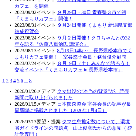
カフェ」を開催
2023/09/02
イベント
９月29日・30日 青森県３市で初
『くまもりカフェ』開催！
2023/08/31
イベント
９月24日開催 くまもり 新潟県支部
結成祝賀会
2023/08/24
イベント
９月２日開催！クロちゃんとの32
年を語る『佐藤八重治氏 講演会』
2023/08/13
イベント
8月19日14時～ 長野県松本市でく
まもりカフェ開催！ 室谷悠子会長・務台俊介顧問
2023/07/24
イベント
８月19日（土）みんなで語ろう！
交流イベント「くまもりカフェ in 長野県松本市」
1
2
3
4
5
6
...
8
2026/01/26
メディア
クマ出没の“本当の背景”が、読売
新聞に取り上げられました
2026/01/15
メディア
日本熊森協会 室谷会長の記事が長
周新聞に掲載されました（2026年1月4日）
2026/03/13
要望・提案
クマ生息推定数について、環境
省ガイドラインの問題点 山上俊彦氏からの意見（ 統
計学専門 ）