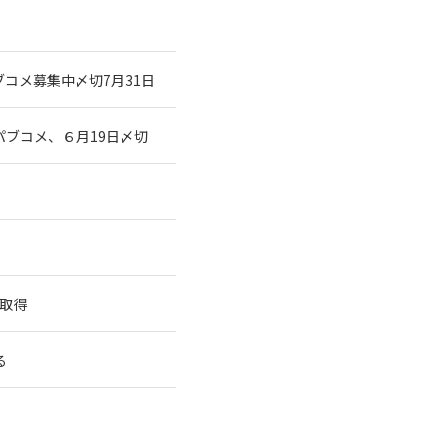
コメ募集中〆切7月31日
ブコメ、６月19日〆切
を取得
る