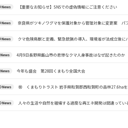
【重要なお知らせ】SNSでの虚偽情報にご注意ください
News
奈良県がツキノワグマを保護対象から管理対象に変更案 パブ
News
クマ危険鳥獣と定義、緊急銃猟の導入、環境省が法成立後にパ
News
4月9日長野県飯山市の悲惨なクマ人身事故はなぜ起きたのか
News
今年も盛会 第28回くまもり全国大会
News
㊗ くまもりトラスト 岩手県和賀郡西和賀町の森林27.6ha
News
人々の生活や自然を破壊する過度な再エネ開発は間違ってい
News