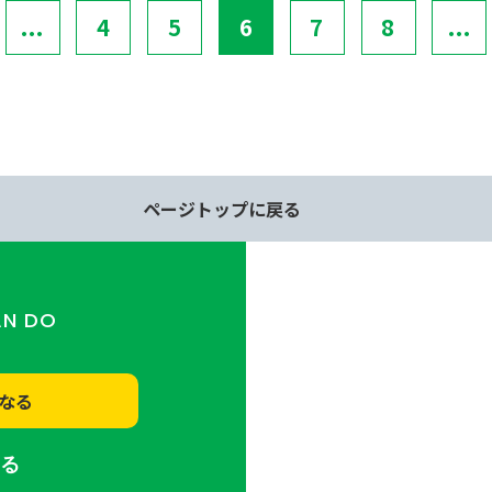
...
4
5
6
7
8
...
ページトップに戻る
AN DO
なる
する