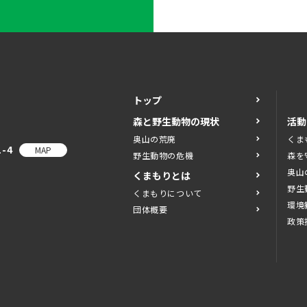
トップ
森と野生動物の現状
活動
奥山の荒廃
くま
-4
MAP
野生動物の危機
森を
奥山
くまもりとは
野生
くまもりについて
環境
団体概要
政策