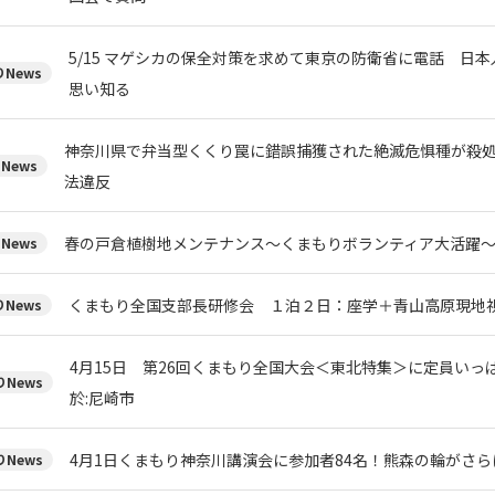
5/15 マゲシカの保全対策を求めて東京の防衛省に電話 日
News
思い知る
神奈川県で弁当型くくり罠に錯誤捕獲された絶滅危惧種が殺
News
法違反
春の戸倉植樹地メンテナンス～くまもりボランティア大活躍
News
くまもり全国支部長研修会 １泊２日：座学＋青山高原現地
News
4月15日 第26回くまもり全国大会＜東北特集＞に定員いっ
News
於:尼崎市
4月1日くまもり神奈川講演会に参加者84名！熊森の輪がさら
News