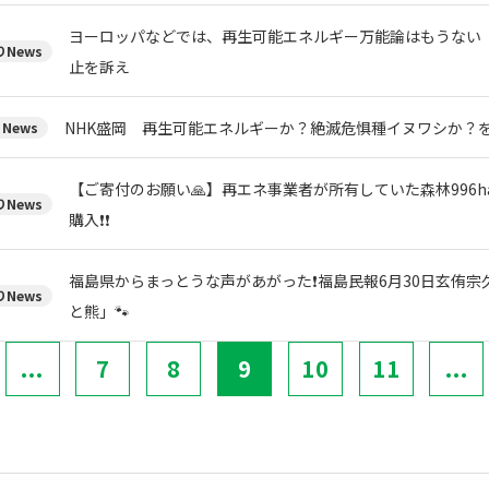
ヨーロッパなどでは、再生可能エネルギー万能論はもうない
News
止を訴え
NHK盛岡 再生可能エネルギーか？絶滅危惧種イヌワシか？
News
【ご寄付のお願い🙏】再エネ事業者が所有していた森林996h
News
購入❗❗
福島県からまっとうな声があがった❗福島民報6月30日玄侑
News
と熊」🐾
...
7
8
9
10
11
...