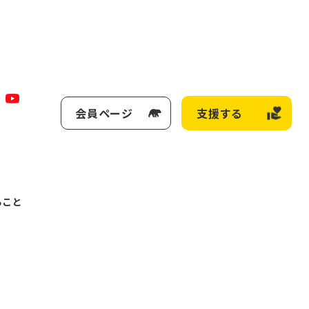
会員ページ
支援する
ること