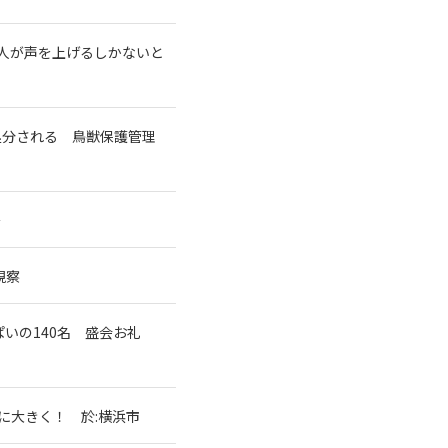
本人が声を上げるしかないと
処分される 鳥獣保護管理
～
視察
ぱいの140名 盛会お礼
に大きく！ 於:横浜市