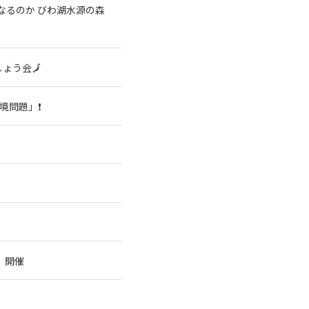
なるのか びわ湖水源の森
ょう会🗾
境問題」❗
」
」開催