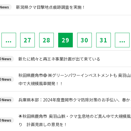
新潟県クマ目撃地点痕跡調査を実施！
News
...
27
28
29
30
31
...
新たに続々と再エネ事業計画が出て来ている
News
秋田県鹿角市🔴 ㈱グリーンパワーインベストメントも 奥羽
News
中で大規模風車開発！！
兵庫県本部：2024年度豊岡市クマ防除対策のお手伝い、春
News
🌟秋田県鹿角市 奥羽山脈・クマ生息地のど真ん中で大規模風
News
り 計画見直しの意見を！