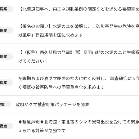
【北海道知事へ、再エネ規制条例の制定などを求める要望書
提案
【署名のお願い】水源の森を破壊し、土砂災害発生の危険を
提案
ガ風車」建設規制を国に求めます
【（仮称）西久慈風力発電計画】奥羽山脈の水源の森と生態
提案
げてください！
冬眠期および春グマ駆除の拡大に強く反対し、 調査研究に５
提案
く喫緊の被害防除への予算重点化を求めます
政府がクマ被害対策パッケージを発表
提案
♦️緊急声明♦️北海道・東北等のクマの異常出没を受けての緊
提案
えられる対策が急務です