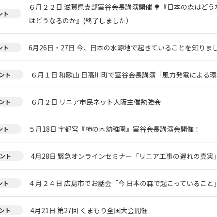
６月２２日 滋賀県支部室谷会長講演開催 🌳『日本の森はどう
ント
はどうなるのか』(終了しました）
6月26日・27日 今、日本の水源地で起きていることを知りまし
ント
６月１日 和歌山 日高川町で室谷会長講演「風力発電による環
ント
６月２日 リニア市民ネット大阪主催勉強会
ント
５月18日 宇都宮『柿の木幼稚園』室谷会長講演会開催！
ント
4月28日 緊急オンラインセミナー「リニア工事の遅れの真実
ント
４月２４日 広島市でお話会「今 日本の森で起こっていること
ント
4月21日 第27回 くまもり全国大会開催
ント