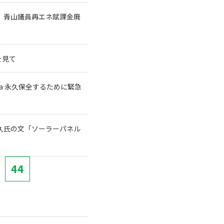
 青山議員再エネ賦課金廃
を見て
a 永久保全するために緊急
宗久氏の文「ソーラーパネル
44