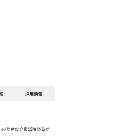
案
採用情報
出の務台俊介衆議院議員が