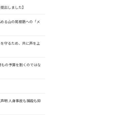
を提出しました】
高める山の尾根筋への「メ
系を守るため、共に声を上
億もの予算を割くのではな
急声明 人身事故も捕殺も抑