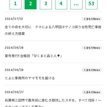
1
2
3
4
...
53
2024/07/01
くまもりNews
全ての命を大切に クマによる八甲田タケノコ採り女性死亡事故
の終え方提案
2024/06/28
くまもりNews
夏号発行❗️ 会報誌「🐻くまと森と人🌳」
2024/06/28
くまもりNews
とよに事務所のヤマモモを届ける
2024/06/27
くまもりNews
兵庫県三田市で数年前に皮むき間伐したスギを、すべて伐採！～
ボランティアさんの底力～