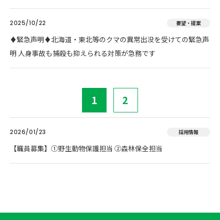
2025/10/22
要望・提案
♦️緊急声明♦️北海道・東北等のクマの異常出没を受けての緊急声
明 人身事故も捕殺も抑えられる対策が急務です
1
2
2026/01/23
採用情報
【職員募集】①野生動物保護担当 ②森林保全担当