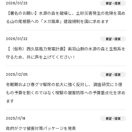
2026/01/23
要望・提案
【署名のお願い】水源の森を破壊し、土砂災害発生の危険を高め
る山の尾根筋への「メガ風車」建設規制を国に求めます
2026/01/22
要望・提案
【（仮称）西久慈風力発電計画】奥羽山脈の水源の森と生態系を
守るため、共に声を上げてください！
2025/12/05
要望・提案
冬眠期および春グマ駆除の拡大に強く反対し、 調査研究に５億
もの予算を割くのではなく喫緊の被害防除への予算重点化を求め
ます
2025/11/18
要望・提案
政府がクマ被害対策パッケージを発表