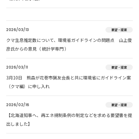
2026/03/13
要望・提案
クマ生息推定数について、環境省ガイドラインの問題点 山上俊
彦氏からの意見（ 統計学専門 ）
2026/03/11
要望・提案
3月10日 熊森が花巻市猟友会長と共に環境省にガイドライン案
（クマ編）に申し入れ
2026/02/16
要望・提案
【北海道知事へ、再エネ規制条例の制定などを求める要望書を提
出しました】