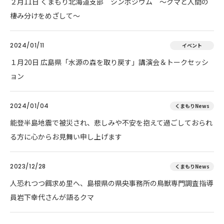
２月11日 くまもり北海道支部 シンポジウム ～クマと人間の
棲み分けをめざして～
2024/01/11
イベント
１月20日 広島県「水源の森を取り戻す」講演会＆トークセッシ
ョン
2024/01/04
くまもりNews
能登半島地震で被災され、悲しみや不安を抱えて過ごしておられ
る方に心からお見舞い申し上げます
2023/12/28
くまもりNews
人恐れつつ餌求め里へ、島根県の県央事務所の鳥獣専門調査指導
員岩下幸代さんが語るクマ