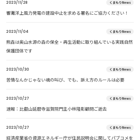
2023/11/28
くまもりNews
響灘洋上風力発電の建設中止を求める署名にご協力ください！
2023/11/04
くまもりNews
熊森は奥山水源の森の保全・再生活動に取り組んでいる実践自然
保護団体です
2023/10/30
くまもりNews
苦情なんかじゃない魂の叫び、でも、訴え方のルールは必要
2023/10/27
くまもりNews
速報：比叡山延暦寺滋賀院門主小林隆彰顧問ご逝去
2023/10/27
くまもりNews
経済産業省の資源エネルギー庁が住民説明会に関してパブコメを