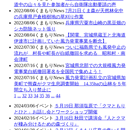
道中の山々を見た参加者から自衛隊出動要請の声
2022/08/06
くまもりNews
7月21日くま森が天然林化中
の兵庫県戸倉植樹地の草刈り作業
2022/08/06
くまもりNews
兵庫県宍粟市山崎の黒豆畑の
シカ防除ネット張り
2022/08/04
くまもりNews
【関電、宮城県蔵王と北海道
伊達市に計画していた風力発電事業を断念】
2022/07/30
くまもりNews
ついに福島県でも風発中止の
流れが 村長や町長が白紙撤回を求める 昭和村・南
会津町
2022/07/16
くまもりNews
宮城県北部での大規模風力発
電事業白紙撤回署名を全国民で集めよう！
2022/07/16
くまもりNews
風力発電計画乱立の宮城県加
美町で熊森がクマ生息調査開始 14.35haの山林を５年
間立ち入り禁止に
1
...
32
33
34
35
36
...
44
2024/03/06
イベント
５月19日 那須塩原で「クマともり
とひと」お話し会とワークショップ開催
2024/02/16
イベント
３月16日 秋田で講演会『人とクマ
が棲み分けるための森づくり』