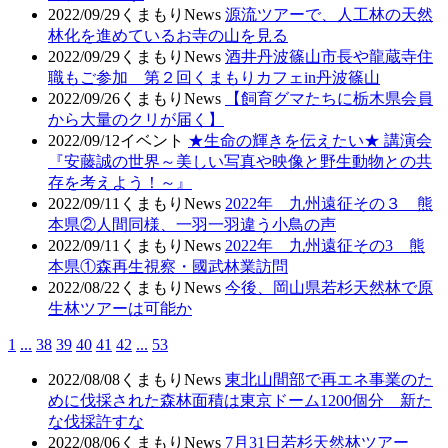
2022/09/29
くまもりNews
源流ツアーで、人工林の天然
林化を進めているお寺の山を見る
2022/09/29
くまもりNews
酒井丹波篠山市長や龍蔵寺住
職もご参加 第２回くまもりカフェin丹波篠山
2022/09/26
くまもりNews
【飼育グマたちに栃木県会員
から大量のクリが届く】
2022/09/12
イベント
★生命の輝きを伝えたい★ 講演会
『安藤誠の世界～美しい写真や映像と野生動物との共
存を考えよう！～』
2022/09/11
くまもりNews
2022年 九州遠征その３ 熊
本県②人間同様、一羽一羽違う小鳥の声
2022/09/11
くまもりNews
2022年 九州遠征その3 熊
本県①森再生視察・國武林業訪問
2022/08/22
くまもりNews
今後、岡山県若杉天然林で原
生林ツアーは可能か
1
...
38
39
40
41
42
...
53
2022/08/08
くまもりNews
東北山間部で再エネ事業のた
めに伐採された森林面積は東京ドーム1200個分 新た
な伐採許すな
2022/08/06
くまもりNews
7月31日若杉天然林ツアー