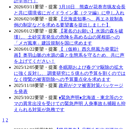
計学専門 ）
2026/03/11
要望・提案
3月10日 熊森が花巻市猟友会長
と共に環境省にガイドライン案（クマ編）に申し入れ
2026/02/16
要望・提案
【北海道知事へ、再エネ規制条
例の制定などを求める要望書を提出しました】
2026/01/23
要望・提案
【署名のお願い】水源の森を破
壊し、土砂災害発生の危険を高める山の尾根筋への
「メガ風車」建設規制を国に求めます
2026/01/22
要望・提案
【（仮称）西久慈風力発電計
画】奥羽山脈の水源の森と生態系を守るため、共に声
を上げてください！
2025/12/05
要望・提案
冬眠期および春グマ駆除の拡大
に強く反対し、 調査研究に５億もの予算を割くのでは
なく喫緊の被害防除への予算重点化を求めます
2025/11/18
要望・提案
政府がクマ被害対策パッケージ
を発表
2025/10/22
要望・提案
♦️緊急声明♦️北海道・東北等のク
マの異常出没を受けての緊急声明 人身事故も捕殺も抑
えられる対策が急務です
1
2