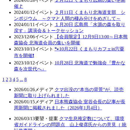
2024/01/28
イベント
２月12日 くまもり広島の集いを開
催🚩
2024/01/12
イベント
２月11日 くまもり北海道支部 シ
ンポジウム ～クマと人間の棲み分けをめざして～
2024/01/11
イベント
１月20日 広島県「水源の森を取り
戻す」講演会＆トークセッション
2023/12/06
イベント
【会員限定】12月9日13:00～日本熊
森協会 北海道会員の集いを開催
2023/10/13
イベント
🐾10月22日 くまもりカフェin宍粟
市を開催❗
2023/10/12
イベント
10月28日 北海道で勉強会『豊かな
森を次世代へ』
1
2
3
4
5
...
8
2026/01/26
メディア
クマ出没の“本当の背景”が、読売
新聞に取り上げられました
2026/01/15
メディア
日本熊森協会 室谷会長の記事が長
周新聞に掲載されました（2026年1月4日）
2026/03/13
要望・提案
クマ生息推定数について、環境
省ガイドラインの問題点 山上俊彦氏からの意見（ 統