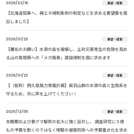
2026/02/16
要望・提案
【北海道知事へ、再エネ規制条例の制定などを求める要望書を提
出しました】
2026/01/23
要望・提案
【署名のお願い】水源の森を破壊し、土砂災害発生の危険を高め
る山の尾根筋への「メガ風車」建設規制を国に求めます
2026/01/22
要望・提案
【（仮称）西久慈風力発電計画】奥羽山脈の水源の森と生態系を
守るため、共に声を上げてください！
2025/12/05
要望・提案
冬眠期および春グマ駆除の拡大に強く反対し、 調査研究に５億
もの予算を割くのではなく喫緊の被害防除への予算重点化を求め