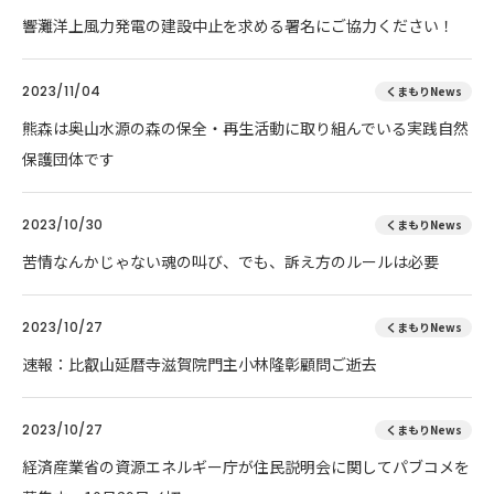
響灘洋上風力発電の建設中止を求める署名にご協力ください！
2023/11/04
くまもりNews
熊森は奥山水源の森の保全・再生活動に取り組んでいる実践自然
保護団体です
2023/10/30
くまもりNews
苦情なんかじゃない魂の叫び、でも、訴え方のルールは必要
2023/10/27
くまもりNews
速報：比叡山延暦寺滋賀院門主小林隆彰顧問ご逝去
2023/10/27
くまもりNews
経済産業省の資源エネルギー庁が住民説明会に関してパブコメを