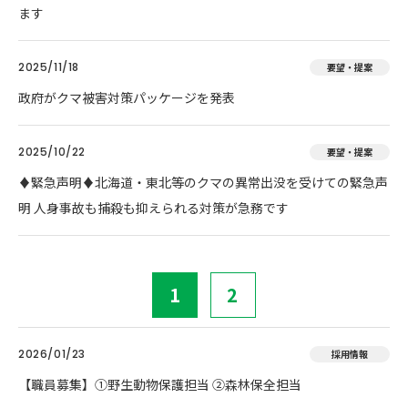
ます
2025/11/18
要望・提案
政府がクマ被害対策パッケージを発表
2025/10/22
要望・提案
♦️緊急声明♦️北海道・東北等のクマの異常出没を受けての緊急声
明 人身事故も捕殺も抑えられる対策が急務です
1
2
2026/01/23
採用情報
【職員募集】①野生動物保護担当 ②森林保全担当