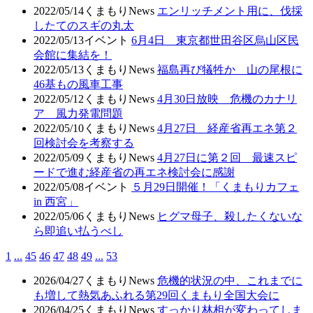
2022/05/14
くまもりNews
エンリッチメント用に、伐採
したてのスギの丸太
2022/05/13
イベント
6月4日 東京都世田谷区烏山区民
会館に集結を！
2022/05/13
くまもりNews
福島再び犠牲か 山の尾根に
46基もの風車工事
2022/05/12
くまもりNews
4月30日放映 危機のカナリ
ア 風力発電問題
2022/05/10
くまもりNews
4月27日 経産省再エネ第２
回検討会を考察する
2022/05/09
くまもりNews
4月27日に第２回 最速スピ
ードで進む経産省の再エネ検討会に感謝
2022/05/08
イベント
５月29日開催！「くまもりカフェ
in 西宮」
2022/05/06
くまもりNews
ヒグマ母子、殺したくないな
ら即追い払うべし
1
...
45
46
47
48
49
...
53
2026/04/27
くまもりNews
危機的状況の中、これまでに
も増して熱気あふれる第29回くまもり全国大会に
2026/04/25
くまもりNews
すっかり林相が変わってしま