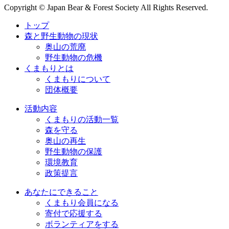
Copyright © Japan Bear & Forest Society All Rights Reserved.
トップ
森と野生動物の現状
奥山の荒廃
野生動物の危機
くまもりとは
くまもりについて
団体概要
活動内容
くまもりの活動一覧
森を守る
奥山の再生
野生動物の保護
環境教育
政策提言
あなたにできること
くまもり会員になる
寄付で応援する
ボランティアをする