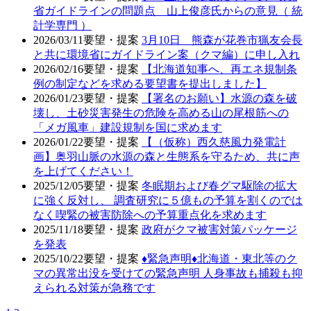
省ガイドラインの問題点 山上俊彦氏からの意見（ 統
計学専門 ）
2026/03/11
要望・提案
3月10日 熊森が花巻市猟友会長
と共に環境省にガイドライン案（クマ編）に申し入れ
2026/02/16
要望・提案
【北海道知事へ、再エネ規制条
例の制定などを求める要望書を提出しました】
2026/01/23
要望・提案
【署名のお願い】水源の森を破
壊し、土砂災害発生の危険を高める山の尾根筋への
「メガ風車」建設規制を国に求めます
2026/01/22
要望・提案
【（仮称）西久慈風力発電計
画】奥羽山脈の水源の森と生態系を守るため、共に声
を上げてください！
2025/12/05
要望・提案
冬眠期および春グマ駆除の拡大
に強く反対し、 調査研究に５億もの予算を割くのでは
なく喫緊の被害防除への予算重点化を求めます
2025/11/18
要望・提案
政府がクマ被害対策パッケージ
を発表
2025/10/22
要望・提案
♦️緊急声明♦️北海道・東北等のク
マの異常出没を受けての緊急声明 人身事故も捕殺も抑
えられる対策が急務です