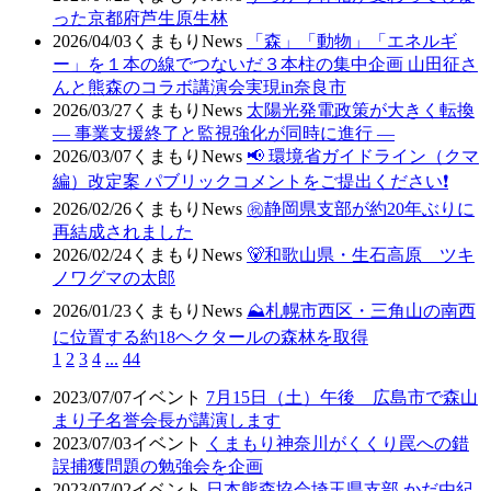
った京都府芦生原生林
2026/04/03
くまもりNews
「森」「動物」「エネルギ
ー」を１本の線でつないだ３本柱の集中企画 山田征さ
んと熊森のコラボ講演会実現in奈良市
2026/03/27
くまもりNews
太陽光発電政策が大きく転換
― 事業支援終了と監視強化が同時に進行 ―
2026/03/07
くまもりNews
📢 環境省ガイドライン（クマ
編）改定案 パブリックコメントをご提出ください❗
2026/02/26
くまもりNews
㊗️静岡県支部が約20年ぶりに
再結成されました
2026/02/24
くまもりNews
🐻和歌山県・生石高原 ツキ
ノワグマの太郎
2026/01/23
くまもりNews
⛰️札幌市西区・三角山の南西
に位置する約18ヘクタールの森林を取得
1
2
3
4
...
44
2023/07/07
イベント
7月15日（土）午後 広島市で森山
まり子名誉会長が講演します
2023/07/03
イベント
くまもり神奈川がくくり罠への錯
誤捕獲問題の勉強会を企画
2023/07/02
イベント
日本熊森協会埼玉県支部 かだ由紀