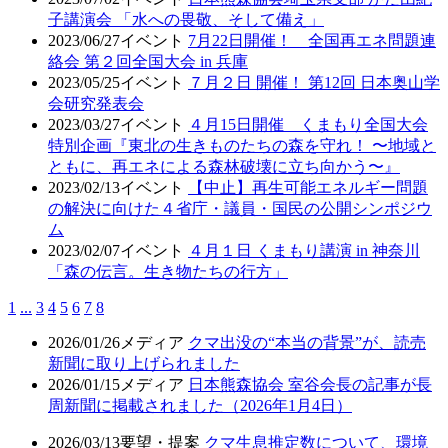
子講演会 「水への畏敬、そして備え」
2023/06/27
イベント
7月22日開催！ 全国再エネ問題連
絡会 第２回全国大会 in 兵庫
2023/05/25
イベント
７月２日 開催！ 第12回 日本奥山学
会研究発表会
2023/03/27
イベント
４月15日開催 くまもり全国大会
特別企画『東北の生きものたちの森を守れ！ 〜地域と
ともに、再エネによる森林破壊に立ち向かう〜』
2023/02/13
イベント
【中止】再生可能エネルギー問題
の解決に向けた４省庁・議員・国民の公開シンポジウ
ム
2023/02/07
イベント
４月１日 くまもり講演 in 神奈川
「森の伝言。生き物たちの行方」
1
...
3
4
5
6
7
8
2026/01/26
メディア
クマ出没の“本当の背景”が、読売
新聞に取り上げられました
2026/01/15
メディア
日本熊森協会 室谷会長の記事が長
周新聞に掲載されました（2026年1月4日）
2026/03/13
要望・提案
クマ生息推定数について、環境