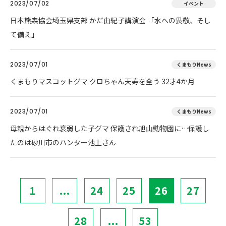
2023/07/02
イベント
日本熊森協会埼玉県支部 かだ由紀子講演会 「水への畏敬、そし
て備え」
2023/07/01
くまもりNews
くまもりマスコットグマ クロちゃん天寿を全う 32才4か月
2023/07/01
くまもりNews
母親からはぐれ衰弱した子グマ 保護され旭山動物園に…保護し
たのは砂川市のハンター池上さん
1
...
24
25
26
27
28
...
53