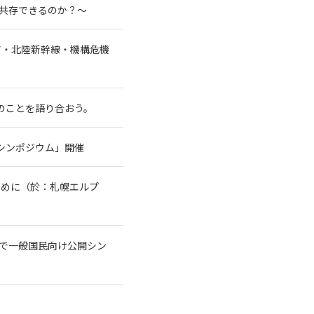
と共存できるのか？～
ア・北陸新幹線・機構危機
水のことを語り合おう。
シンポジウム」開催
ために（於：札幌エルプ
トで一般国民向け公開シン