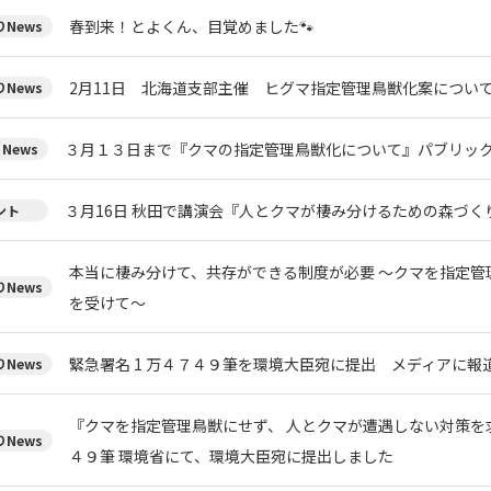
春到来！とよくん、目覚めました🐾
News
2月11日 北海道支部主催 ヒグマ指定管理鳥獣化案について
News
３月１３日まで『クマの指定管理鳥獣化について』パブリック
News
３月16日 秋田で講演会『人とクマが棲み分けるための森づく
ント
本当に棲み分けて、共存ができる制度が必要 ～クマを指定管
News
を受けて～
緊急署名 1 万４７４９筆を環境大臣宛に提出 メディアに報
News
『クマを指定管理鳥獣にせず、 人とクマが遭遇しない対策を求
News
４９筆 環境省にて、環境大臣宛に提出しました