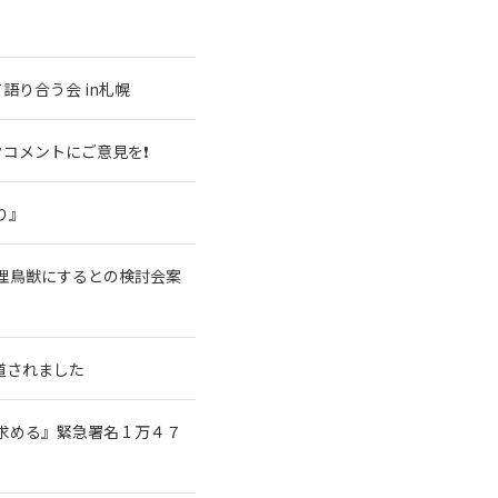
語り合う会 in札幌
コメントにご意見を❗
り』
理鳥獣にするとの検討会案
道されました
める』緊急署名 1 万４７