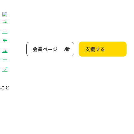
会員ページ
支援する
ること