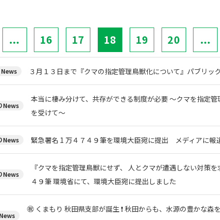
...
16
17
18
19
20
...
３月１３日まで『クマの指定管理鳥獣化について』パブリック
News
本当に棲み分けて、共存ができる制度が必要 ～クマを指定管
News
を受けて～
緊急署名 1 万４７４９筆を環境大臣宛に提出 メディアに報
News
『クマを指定管理鳥獣にせず、 人とクマが遭遇しない対策を求
News
４９筆 環境省にて、環境大臣宛に提出しました
㊗ くまもり 秋田県支部が誕生 ❗ 秋田からも、水源の豊かな
News