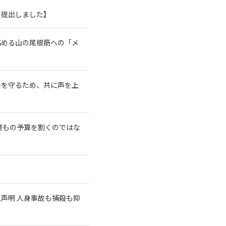
を提出しました】
高める山の尾根筋への「メ
系を守るため、共に声を上
億もの予算を割くのではな
急声明 人身事故も捕殺も抑