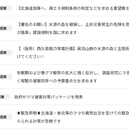
【北海道知事へ、再エネ規制条例の制定などを求める要望書
提案
【署名のお願い】水源の森を破壊し、土砂災害発生の危険を
提案
ガ風車」建設規制を国に求めます
【（仮称）西久慈風力発電計画】奥羽山脈の水源の森と生態
提案
げてください！
冬眠期および春グマ駆除の拡大に強く反対し、 調査研究に５
提案
く喫緊の被害防除への予算重点化を求めます
政府がクマ被害対策パッケージを発表
提案
♦️緊急声明♦️北海道・東北等のクマの異常出没を受けての緊
提案
えられる対策が急務です