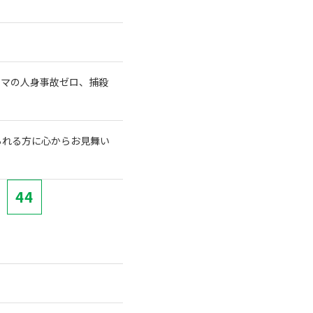
クマの人身事故ゼロ、捕殺
られる方に心からお見舞い
44