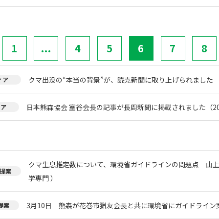
1
...
4
5
6
7
8
クマ出没の“本当の背景”が、読売新聞に取り上げられました
ィア
日本熊森協会 室谷会長の記事が長周新聞に掲載されました（20
ィア
クマ生息推定数について、環境省ガイドラインの問題点 山上
提案
学専門 ）
3月10日 熊森が花巻市猟友会長と共に環境省にガイドライン
提案