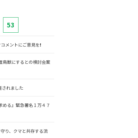
53
コメントにご意見を❗
理鳥獣にするとの検討会案
道されました
める』緊急署名 1 万４７
森を守り、クマと共存する流