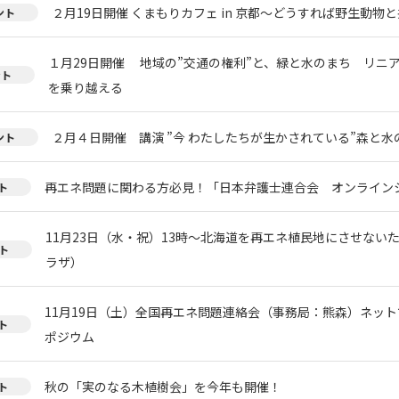
２月19日開催 くまもりカフェ in 京都～どうすれば野生動物
ント
１月29日開催 地域の”交通の権利”と、緑と水のまち リニ
ント
を乗り越える
２月４日開催 講演 ”今 わたしたちが生かされている”森と
ント
再エネ問題に関わる方必見！「日本弁護士連合会 オンライン
ト
11月23日（水・祝）13時～北海道を再エネ植民地にさせない
ト
ラザ）
11月19日（土）全国再エネ問題連絡会（事務局：熊森）ネッ
ト
ポジウム
秋の「実のなる木植樹会」を今年も開催！
ト