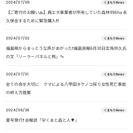
2024/07/05
くまもりNews
【ご寄付のお願い🙏】再エネ事業者が所有していた森林996ha 永
久保全するために緊急購入❗❗
2024/07/02
くまもりNews
福島県からまっとうな声があがった❗福島民報6月30日玄侑宗久氏
の文「ソーラーパネルと熊」🐾
2024/07/01
くまもりNews
全ての命を大切に クマによる八甲田タケノコ採り女性死亡事故
の終え方提案
2024/06/28
くまもりNews
夏号発行❗️ 会報誌「🐻くまと森と人🌳」