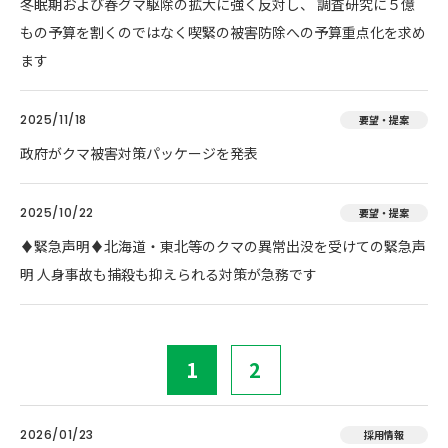
冬眠期および春グマ駆除の拡大に強く反対し、 調査研究に５億
もの予算を割くのではなく喫緊の被害防除への予算重点化を求め
ます
2025/11/18
要望・提案
政府がクマ被害対策パッケージを発表
2025/10/22
要望・提案
♦️緊急声明♦️北海道・東北等のクマの異常出没を受けての緊急声
明 人身事故も捕殺も抑えられる対策が急務です
1
2
2026/01/23
採用情報