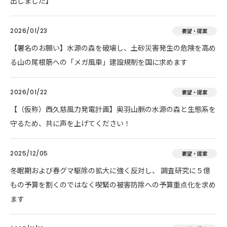
出しました】
2026/01/23
要望・提案
【署名のお願い】水源の森を破壊し、土砂災害発生の危険を高め
る山の尾根筋への「メガ風車」建設規制を国に求めます
2026/01/22
要望・提案
【（仮称）西久慈風力発電計画】奥羽山脈の水源の森と生態系を
守るため、共に声を上げてください！
2025/12/05
要望・提案
冬眠期および春グマ駆除の拡大に強く反対し、 調査研究に５億
もの予算を割くのではなく喫緊の被害防除への予算重点化を求め
ます