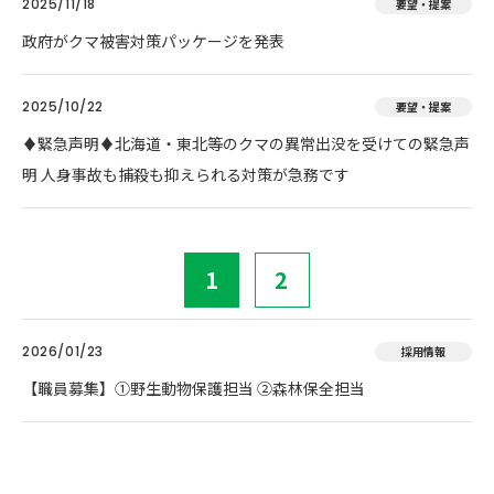
2025/11/18
要望・提案
政府がクマ被害対策パッケージを発表
2025/10/22
要望・提案
♦️緊急声明♦️北海道・東北等のクマの異常出没を受けての緊急声
明 人身事故も捕殺も抑えられる対策が急務です
1
2
2026/01/23
採用情報
【職員募集】①野生動物保護担当 ②森林保全担当