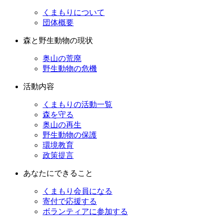
くまもりについて
団体概要
森と野生動物の現状
奥山の荒廃
野生動物の危機
活動内容
くまもりの活動一覧
森を守る
奥山の再生
野生動物の保護
環境教育
政策提言
あなたにできること
くまもり会員になる
寄付で応援する
ボランティアに参加する