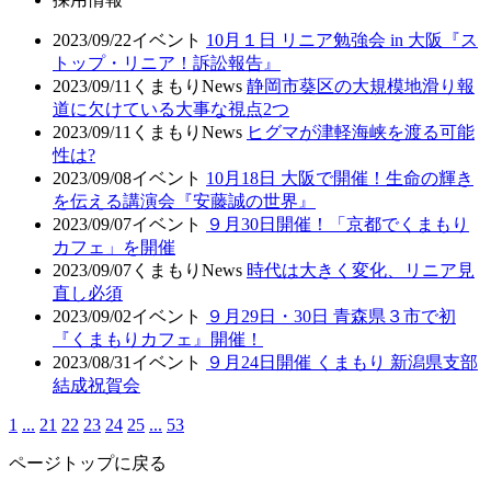
2023/09/22
イベント
10月１日 リニア勉強会 in 大阪『ス
トップ・リニア！訴訟報告』
2023/09/11
くまもりNews
静岡市葵区の大規模地滑り報
道に欠けている大事な視点2つ
2023/09/11
くまもりNews
ヒグマが津軽海峡を渡る可能
性は?
2023/09/08
イベント
10月18日 大阪で開催！生命の輝き
を伝える講演会『安藤誠の世界』
2023/09/07
イベント
９月30日開催！「京都でくまもり
カフェ」を開催
2023/09/07
くまもりNews
時代は大きく変化、リニア見
直し必須
2023/09/02
イベント
９月29日・30日 青森県３市で初
『くまもりカフェ』開催！
2023/08/31
イベント
９月24日開催 くまもり 新潟県支部
結成祝賀会
1
...
21
22
23
24
25
...
53
ページトップに戻る