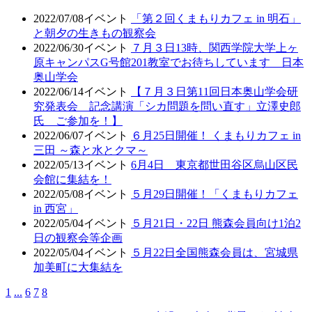
2022/07/08
イベント
「第２回くまもりカフェ in 明石」
と朝夕の生きもの観察会
2022/06/30
イベント
７月３日13時、関西学院大学上ヶ
原キャンパスG号館201教室でお待ちしています 日本
奥山学会
2022/06/14
イベント
【７月３日第11回日本奥山学会研
究発表会 記念講演「シカ問題を問い直す」立澤史郎
氏 ご参加を！】
2022/06/07
イベント
６月25日開催！ くまもりカフェ in
三田 ～森と水とクマ～
2022/05/13
イベント
6月4日 東京都世田谷区烏山区民
会館に集結を！
2022/05/08
イベント
５月29日開催！「くまもりカフェ
in 西宮」
2022/05/04
イベント
５月21日・22日 熊森会員向け1泊2
日の観察会等企画
2022/05/04
イベント
５月22日全国熊森会員は、宮城県
加美町に大集結を
1
...
6
7
8