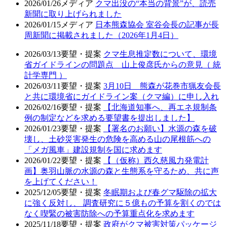
2026/01/26
メディア
クマ出没の“本当の背景”が、読売
新聞に取り上げられました
2026/01/15
メディア
日本熊森協会 室谷会長の記事が長
周新聞に掲載されました（2026年1月4日）
2026/03/13
要望・提案
クマ生息推定数について、環境
省ガイドラインの問題点 山上俊彦氏からの意見（ 統
計学専門 ）
2026/03/11
要望・提案
3月10日 熊森が花巻市猟友会長
と共に環境省にガイドライン案（クマ編）に申し入れ
2026/02/16
要望・提案
【北海道知事へ、再エネ規制条
例の制定などを求める要望書を提出しました】
2026/01/23
要望・提案
【署名のお願い】水源の森を破
壊し、土砂災害発生の危険を高める山の尾根筋への
「メガ風車」建設規制を国に求めます
2026/01/22
要望・提案
【（仮称）西久慈風力発電計
画】奥羽山脈の水源の森と生態系を守るため、共に声
を上げてください！
2025/12/05
要望・提案
冬眠期および春グマ駆除の拡大
に強く反対し、 調査研究に５億もの予算を割くのでは
なく喫緊の被害防除への予算重点化を求めます
2025/11/18
要望・提案
政府がクマ被害対策パッケージ