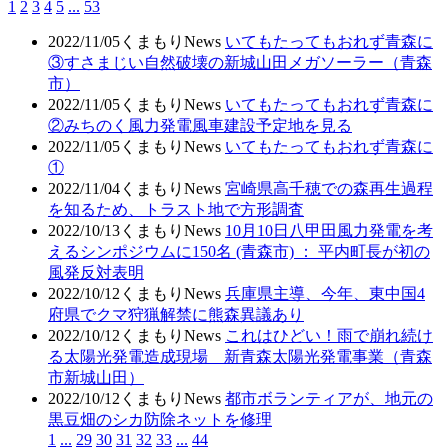
1
2
3
4
5
...
53
2022/11/05
くまもりNews
いてもたってもおれず青森に
③すさまじい自然破壊の新城山田メガソーラー（青森
市）
2022/11/05
くまもりNews
いてもたってもおれず青森に
②みちのく風力発電風車建設予定地を見る
2022/11/05
くまもりNews
いてもたってもおれず青森に
①
2022/11/04
くまもりNews
宮崎県高千穂での森再生過程
を知るため、トラスト地で方形調査
2022/10/13
くまもりNews
10月10日八甲田風力発電を考
えるシンポジウムに150名 (青森市) ： 平内町長が初の
風発反対表明
2022/10/12
くまもりNews
兵庫県主導、今年、東中国4
府県でクマ狩猟解禁に熊森異議あり
2022/10/12
くまもりNews
これはひどい！雨で崩れ続け
る太陽光発電造成現場 新青森太陽光発電事業（青森
市新城山田）
2022/10/12
くまもりNews
都市ボランティアが、地元の
黒豆畑のシカ防除ネットを修理
1
...
29
30
31
32
33
...
44