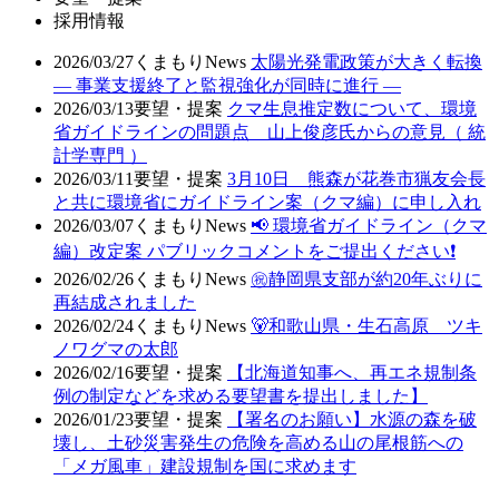
採用情報
2026/03/27
くまもりNews
太陽光発電政策が大きく転換
― 事業支援終了と監視強化が同時に進行 ―
2026/03/13
要望・提案
クマ生息推定数について、環境
省ガイドラインの問題点 山上俊彦氏からの意見（ 統
計学専門 ）
2026/03/11
要望・提案
3月10日 熊森が花巻市猟友会長
と共に環境省にガイドライン案（クマ編）に申し入れ
2026/03/07
くまもりNews
📢 環境省ガイドライン（クマ
編）改定案 パブリックコメントをご提出ください❗
2026/02/26
くまもりNews
㊗️静岡県支部が約20年ぶりに
再結成されました
2026/02/24
くまもりNews
🐻和歌山県・生石高原 ツキ
ノワグマの太郎
2026/02/16
要望・提案
【北海道知事へ、再エネ規制条
例の制定などを求める要望書を提出しました】
2026/01/23
要望・提案
【署名のお願い】水源の森を破
壊し、土砂災害発生の危険を高める山の尾根筋への
「メガ風車」建設規制を国に求めます