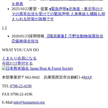
を発表
2025/10/22
要望・提案
♦️緊急声明♦️北海道・東北等のク
マの異常出没を受けての緊急声明 人身事故も捕殺も抑
えられる対策が急務です
1
2
2026/01/23
採用情報
【職員募集】①野生動物保護担当
②森林保全担当
WHAT YOU CAN DO
くまもり会員になる
今回だけ寄付する
本部事業所
〒662-0042
兵庫県西宮市分銅町1-4
MAP
TEL
0798-22-4190
FAX
0798-22-4196
E-Mail
info@kumamori.org