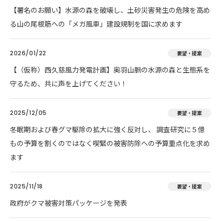
【署名のお願い】水源の森を破壊し、土砂災害発生の危険を高め
る山の尾根筋への「メガ風車」建設規制を国に求めます
2026/01/22
要望・提案
【（仮称）西久慈風力発電計画】奥羽山脈の水源の森と生態系を
守るため、共に声を上げてください！
2025/12/05
要望・提案
冬眠期および春グマ駆除の拡大に強く反対し、 調査研究に５億
もの予算を割くのではなく喫緊の被害防除への予算重点化を求め
ます
2025/11/18
要望・提案
政府がクマ被害対策パッケージを発表