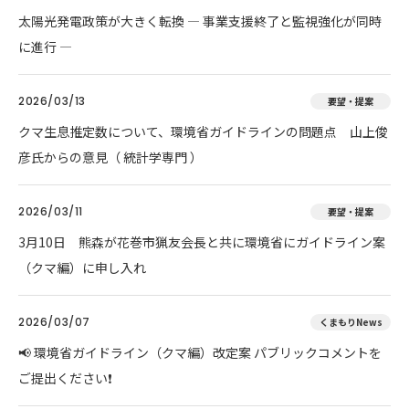
太陽光発電政策が大きく転換 ― 事業支援終了と監視強化が同時
に進行 ―
2026/03/13
要望・提案
クマ生息推定数について、環境省ガイドラインの問題点 山上俊
彦氏からの意見（ 統計学専門 ）
2026/03/11
要望・提案
3月10日 熊森が花巻市猟友会長と共に環境省にガイドライン案
（クマ編）に申し入れ
2026/03/07
くまもりNews
📢 環境省ガイドライン（クマ編）改定案 パブリックコメントを
ご提出ください❗