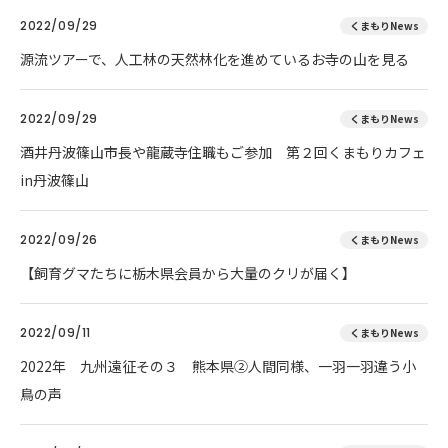
2022/09/29
くまもりNews
源流ツアーで、人工林の天然林化を進めているお寺の山を見る
2022/09/29
くまもりNews
酒井丹波篠山市長や龍蔵寺住職もご参加 第２回くまもりカフェ
in丹波篠山
2022/09/26
くまもりNews
【飼育グマたちに栃木県会員から大量のクリが届く】
2022/09/11
くまもりNews
2022年 九州遠征その３ 熊本県②人間同様、一羽一羽違う小
鳥の声