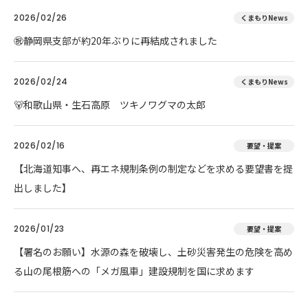
2026/02/26
くまもりNews
㊗️静岡県支部が約20年ぶりに再結成されました
2026/02/24
くまもりNews
🐻和歌山県・生石高原 ツキノワグマの太郎
2026/02/16
要望・提案
【北海道知事へ、再エネ規制条例の制定などを求める要望書を提
出しました】
2026/01/23
要望・提案
【署名のお願い】水源の森を破壊し、土砂災害発生の危険を高め
る山の尾根筋への「メガ風車」建設規制を国に求めます