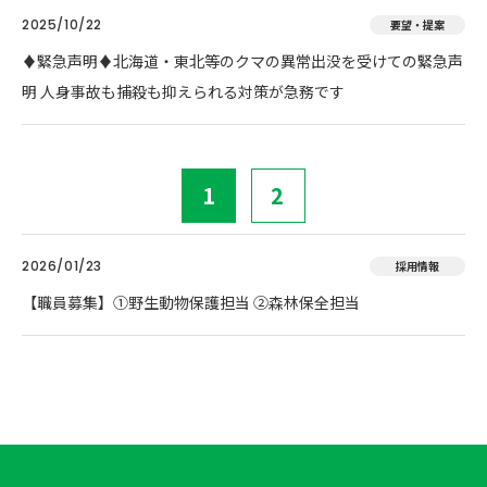
2025/10/22
要望・提案
♦️緊急声明♦️北海道・東北等のクマの異常出没を受けての緊急声
明 人身事故も捕殺も抑えられる対策が急務です
1
2
2026/01/23
採用情報
【職員募集】①野生動物保護担当 ②森林保全担当